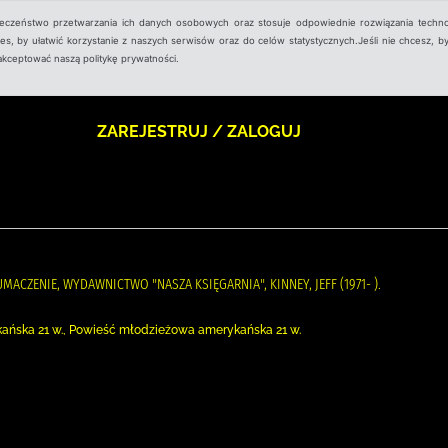
ieczeństwo przetwarzania ich danych osobowych oraz stosuje odpowiednie rozwiązania techno
, by ułatwić korzystanie z naszych serwisów oraz do celów statystycznych.Jeśli nie chcesz, by
aakceptować naszą politykę prywatności.
ZAREJESTRUJ / ZALOGUJ
UMACZENIE, WYDAWNICTWO "NASZA KSIĘGARNIA", KINNEY, JEFF (1971- ).
ańska 21 w., Powieść młodzieżowa amerykańska 21 w.