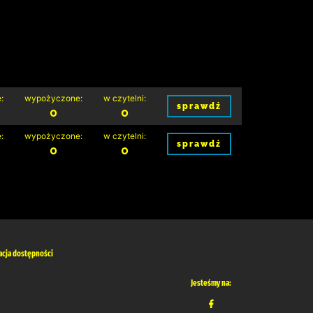
:
wypożyczone:
w czytelni:
sprawdź
0
0
:
wypożyczone:
w czytelni:
sprawdź
0
0
acja dostępności
Jesteśmy na: