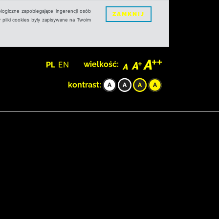
logiczne zapobiegające ingerencji osób
ZAMKNIJ
 pliki cookies były zapisywane na Twoim
PL
EN
wielkość:
kontrast: