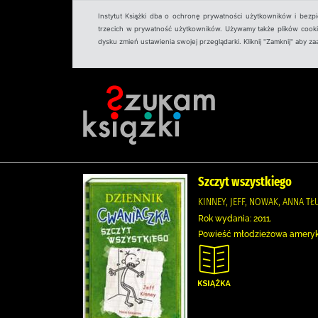
Instytut Książki dba o ochronę prywatności użytkowników i bezp
trzecich w prywatność użytkowników. Używamy także plików cookies
dysku zmień ustawienia swojej przeglądarki. Kliknij "Zamknij" aby z
Szczyt wszystkiego
KINNEY, JEFF, NOWAK, ANNA TŁ
Rok wydania: 2011.
Powieść młodzieżowa ameryk