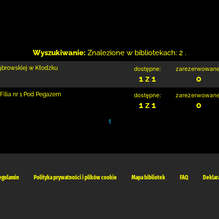
Wyszukiwanie:
Znalezione w bibliotekach: 2 .
Dąbrowskiej w Kłodzku
dostępne:
zarezerwowane
1 z 1
0
Filia nr 1 Pod Pegazem
dostępne:
zarezerwowane
1 z 1
0
1
egulamin
Polityka prywatności i plików cookie
Mapa bibliotek
FAQ
Deklar