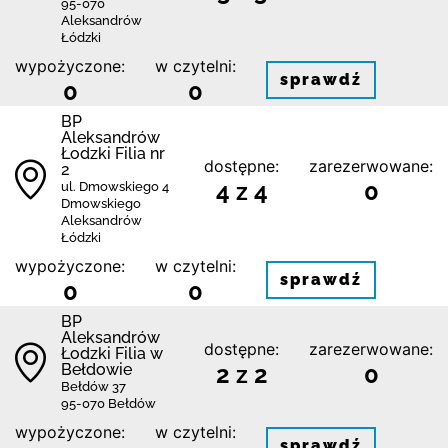
95-070
Aleksandrów
Łódzki
wypożyczone:
w czytelni:
sprawdź
0
0
BP
Aleksandrów
Łodzki Filia nr
dostępne:
zarezerwowane:
2
4 z 4
0
ul. Dmowskiego 4
Dmowskiego
Aleksandrów
Łódzki
wypożyczone:
w czytelni:
sprawdź
0
0
BP
Aleksandrów
dostępne:
zarezerwowane:
Łodzki Filia w
Bełdowie
2 z 2
0
Bełdów 37
95-070 Bełdów
wypożyczone:
w czytelni:
sprawdź