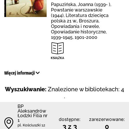
Papuzińska, Joanna (1939- ),
Powstanie warszawskie
(1944), Literatura dziecięca
polska 21 w., Broszura,
Opowiadania i nowele,
Opowiadanie historyczne,
1939-1945, 1901-2000
Więcej informacji
Wyszukiwanie:
Znalezione w bibliotekach: 4
.
BP
Aleksandrów
Łodzki Filia nr
dostępne:
zarezerwowane:
1
3 z 3
0
pl. Kościuszki 12