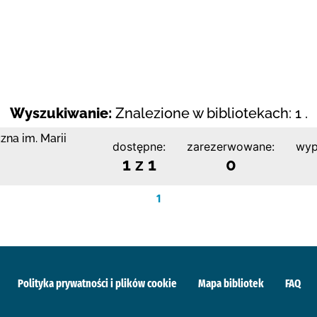
Wyszukiwanie:
Znalezione w bibliotekach: 1 .
zna im. Marii
dostępne:
zarezerwowane:
wyp
1 z 1
0
1
Polityka prywatności i plików cookie
Mapa bibliotek
FAQ