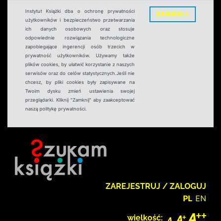
Instytut Książki dba o ochronę prywatności
ZAMKNIJ
użytkowników i bezpieczeństwo przetwarzania
ich danych osobowych oraz stosuje
odpowiednie rozwiązania technologiczne
zapobiegające ingerencji osób trzecich w
prywatność użytkowników. Używamy także
plików cookies, by ułatwić korzystanie z naszych
serwisów oraz do celów statystycznych.Jeśli nie
chcesz, by pliki cookies były zapisywane na
Twoim dysku zmień ustawienia swojej
przeglądarki. Kliknij "Zamknij" aby zaakceptować
naszą politykę prywatności.
ZAREJESTRUJ / ZALOGUJ
PL
EN
wielkość: