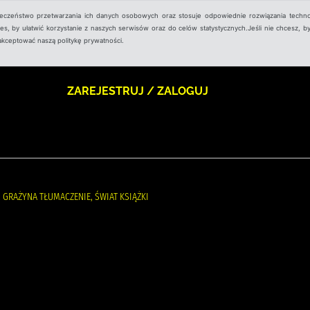
ieczeństwo przetwarzania ich danych osobowych oraz stosuje odpowiednie rozwiązania techno
, by ułatwić korzystanie z naszych serwisów oraz do celów statystycznych.Jeśli nie chcesz, by
aakceptować naszą politykę prywatności.
ZAREJESTRUJ / ZALOGUJ
GRAŻYNA TŁUMACZENIE, ŚWIAT KSIĄŻKI