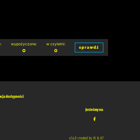
:
wypożyczone:
w czytelni:
sprawdź
0
0
acja dostępności
Jesteśmy na:
v.1.4.0 created by IK & H7