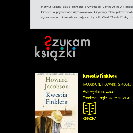
Instytut Książki dba o ochronę prywatności użytkowników i bezp
trzecich w prywatność użytkowników. Używamy także plików cookies
dysku zmień ustawienia swojej przeglądarki. Kliknij "Zamknij" aby z
Kwestia Finklera
JACOBSON, HOWARD, SMOSNA, 
Rok wydania: 2011.
Powieść angielska 21 w. 21 w.