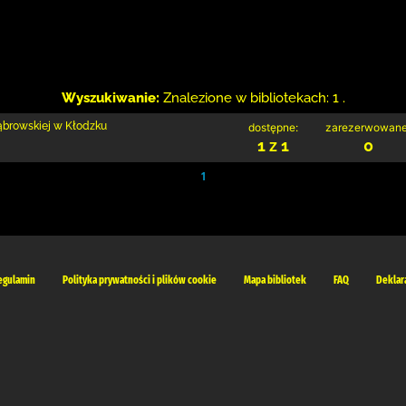
Wyszukiwanie:
Znalezione w bibliotekach: 1 .
Dąbrowskiej w Kłodzku
dostępne:
zarezerwowane
1 z 1
0
1
egulamin
Polityka prywatności i plików cookie
Mapa bibliotek
FAQ
Deklar