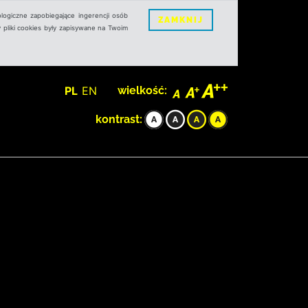
logiczne zapobiegające ingerencji osób
ZAMKNIJ
 pliki cookies były zapisywane na Twoim
PL
EN
wielkość:
kontrast: