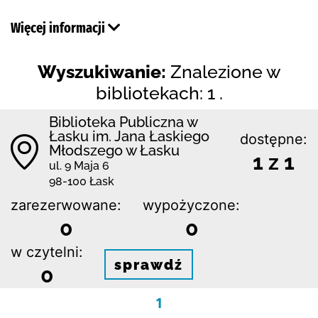
Więcej informacji
Wyszukiwanie:
Znalezione w
bibliotekach: 1 .
Biblioteka Publiczna w
Łasku im. Jana Łaskiego
dostępne:
Młodszego w Łasku
1 z 1
ul. 9 Maja 6
98-100 Łask
zarezerwowane:
wypożyczone:
0
0
w czytelni:
sprawdź
0
1