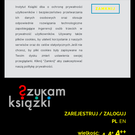
Instytut Książki dba o ochronę prywatności
ZAMKNIJ
użytkowników i bezpieczeństwo przetwarzania
ich danych osobowych oraz stosuje
odpowiednie rozwiązania technologiczne
zapobiegające ingerencji osób trzecich w
prywatność użytkowników. Używamy także
plików cookies, by ułatwić korzystanie z naszych
serwisów oraz do celów statystycznych.Jeśli nie
chcesz, by pliki cookies były zapisywane na
Twoim dysku zmień ustawienia swojej
przeglądarki. Kliknij "Zamknij" aby zaakceptować
naszą politykę prywatności.
ZAREJESTRUJ / ZALOGUJ
PL
EN
wielkość: