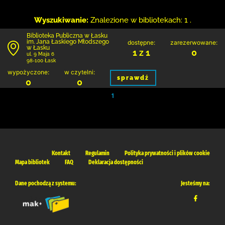
Wyszukiwanie:
Znalezione w bibliotekach: 1 .
Biblioteka Publiczna w Łasku
im. Jana Łaskiego Młodszego
dostępne:
zarezerwowane:
w Łasku
1 z 1
0
ul. 9 Maja 6
98-100 Łask
wypożyczone:
w czytelni:
sprawdź
0
0
1
Kontakt
Regulamin
Polityka prywatności i plików cookie
Mapa bibliotek
FAQ
Deklaracja dostępności
Dane pochodzą z systemu:
Jesteśmy na: