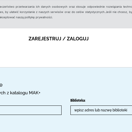
ieczeństwo przetwarzania ich danych osobowych oraz stosuje odpowiednie rozwiązania techno
, by ułatwić korzystanie z naszych serwisów oraz do celów statystycznych.Jeśli nie chcesz, by
aakceptować naszą politykę prywatności.
ZAREJESTRUJ / ZALOGUJ
ce
cych z katalogu MAK+
Biblioteka: