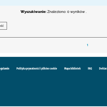
Wyszukiwanie:
Znaleziono: 0 wyników .
1
egulamin
Polityka prywatności i plików cookie
Mapa bibliotek
FAQ
Deklar