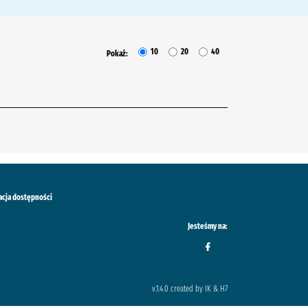
10
20
40
Pokaż:
acja dostępności
Jesteśmy na:
v.1.4.0 created by IK & H7