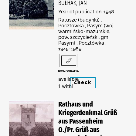
BUŁHAK, JAN
Year of publication: 1948
Ratusze (budynki) ,
Pocztówka , Pasym (woj.
warmińsko-mazurskie,
pow. szczycieński, gm.
Pasym) , Pocztówka ,
1945-1989
available
check
1 with1
Rathaus und
Kriegerdenkmal Grüß
aus Passenheim
O./Pr. Grüß aus