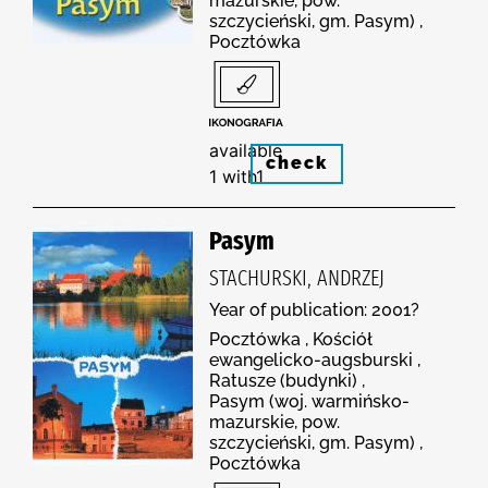
mazurskie, pow.
szczycieński, gm. Pasym) ,
Pocztówka
available
check
1 with1
Pasym
STACHURSKI, ANDRZEJ
Year of publication: 2001?
Pocztówka , Kościół
ewangelicko-augsburski ,
Ratusze (budynki) ,
Pasym (woj. warmińsko-
mazurskie, pow.
szczycieński, gm. Pasym) ,
Pocztówka