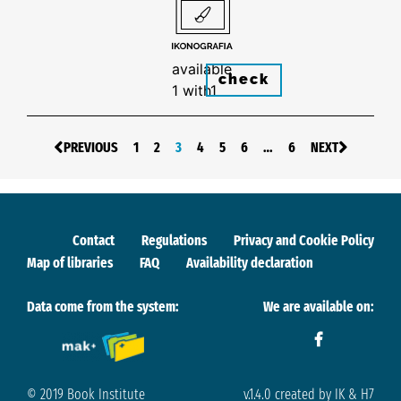
available
check
1 with1
PREVIOUS
1
2
3
4
5
6
…
6
NEXT
Contact
Regulations
Privacy and Cookie Policy
Map of libraries
FAQ
Availability declaration
Data come from the system:
We are available on:
© 2019 Book Institute
v.1.4.0 created by IK & H7