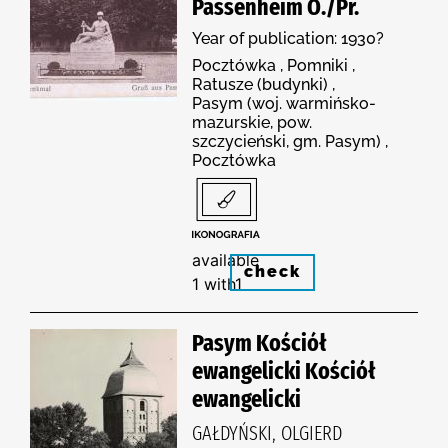
Passenheim O./Pr.
Year of publication: 1930?
Pocztówka , Pomniki ,
Ratusze (budynki) ,
Pasym (woj. warmińsko-
mazurskie, pow.
szczycieński, gm. Pasym) ,
Pocztówka
available
check
1 with1
Pasym Kościół
ewangelicki Kościół
ewangelicki
GAŁDYŃSKI, OLGIERD