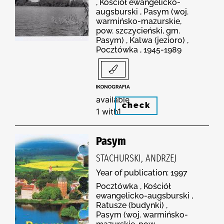
, Kościół ewangelicko-
augsburski , Pasym (woj.
warmińsko-mazurskie,
pow. szczycieński, gm.
Pasym) , Kalwa (jezioro) ,
Pocztówka , 1945-1989
available
check
1 with1
Pasym
STACHURSKI, ANDRZEJ
Year of publication: 1997
Pocztówka , Kościół
ewangelicko-augsburski ,
Ratusze (budynki) ,
Pasym (woj. warmińsko-