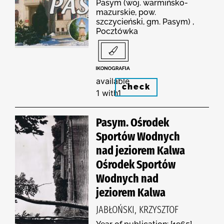
Pasym (woj. warmińsko-
mazurskie, pow.
szczycieński, gm. Pasym) ,
Pocztówka
available
check
1 with1
Pasym. Ośrodek
Sportów Wodnych
nad jeziorem Kalwa
Ośrodek Sportów
Wodnych nad
jeziorem Kalwa
JABŁOŃSKI, KRZYSZTOF