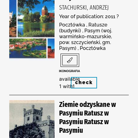
STACHURSKI, ANDRZEJ
Year of publication: 2011 ?
Pocztówka , Ratusze
(budynki) , Pasym (woj.
warmińsko-mazurskie,
pow. szczycieński, gm.
Pasym) , Pocztówka
available
check
1 with1
Ziemie odzyskane w
Pasymiu Ratusz w
Pasymiu Ratusz w
Pasymiu