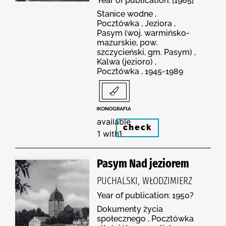
Year of publication: [1965]
Stanice wodne ,
Pocztówka , Jeziora ,
Pasym (woj. warmińsko-
mazurskie, pow.
szczycieński, gm. Pasym) ,
Kalwa (jezioro) ,
Pocztówka , 1945-1989
available
check
1 with1
Pasym Nad jeziorem
PUCHALSKI, WŁODZIMIERZ
Year of publication: 1950?
Dokumenty życia
społecznego , Pocztówka