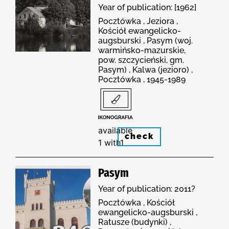
Year of publication: [1962]
Pocztówka , Jeziora ,
Kościół ewangelicko-
augsburski , Pasym (woj.
warmińsko-mazurskie,
pow. szczycieński, gm.
Pasym) , Kalwa (jezioro) ,
Pocztówka , 1945-1989
available
check
1 with1
Pasym
Year of publication: 2011?
Pocztówka , Kościół
ewangelicko-augsburski ,
Ratusze (budynki) ,