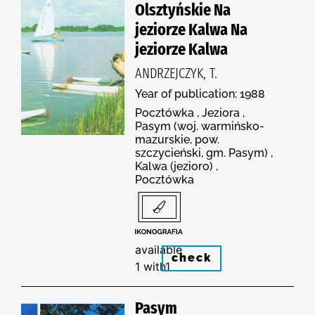
Olsztyńskie Na
jeziorze Kalwa Na
jeziorze Kalwa
ANDRZEJCZYK, T.
Year of publication: 1988
Pocztówka , Jeziora ,
Pasym (woj. warmińsko-
mazurskie, pow.
szczycieński, gm. Pasym) ,
Kalwa (jezioro) ,
Pocztówka
available
check
1 with1
Pasym