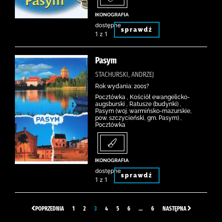
dostępne
sprawdź
1 z 1
Pasym
STACHURSKI, ANDRZEJ
Rok wydania: 2001?
Pocztówka , Kościół ewangelicko-
augsburski , Ratusze (budynki) ,
Pasym (woj. warmińsko-mazurskie,
pow. szczycieński, gm. Pasym) ,
Pocztówka
dostępne
sprawdź
1 z 1
POPRZEDNIA
1
2
3
4
5
6
…
6
NASTĘPNA