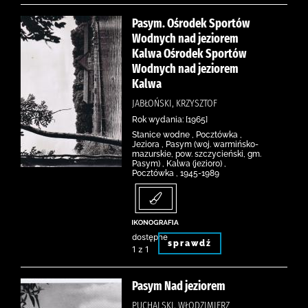
Pasym. Ośrodek Sportów
Wodnych nad jeziorem
Kalwa Ośrodek Sportów
Wodnych nad jeziorem
Kalwa
JABŁOŃSKI, KRZYSZTOF
Rok wydania: [1965]
Stanice wodne , Pocztówka ,
Jeziora , Pasym (woj. warmińsko-
mazurskie, pow. szczycieński, gm.
Pasym) , Kalwa (jezioro) ,
Pocztówka , 1945-1989
dostępne
sprawdź
1 z 1
Pasym Nad jeziorem
PUCHALSKI, WŁODZIMIERZ