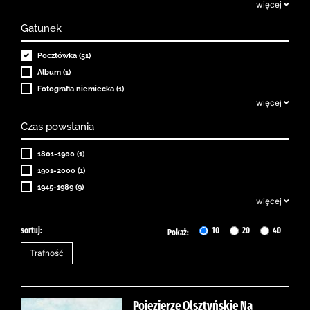
więcej
Gatunek
Pocztówka (51)
Album (1)
Fotografia niemiecka (1)
więcej
Czas powstania
1801-1900 (1)
1901-2000 (1)
1945-1989 (9)
więcej
sortuj:
10
20
40
Pokaż:
Pojezierze Olsztyńskie Na