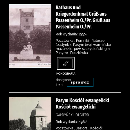
Rathaus und
Kriegerdenkmal Grüß aus
Passenheim O./Pr. Grüß aus
Passenheim O./Pr.
Rok wydania: 1930?
Pocztówka , Pomniki , Ratusze
(budynki) , Pasym (woj. warmińsko-
mazurskie, pow. szczycieński, gm.
Pasym) , Pocztówka
dostępne
sprawdź
1 z 1
Pasym Kościół ewangelicki
Kościół ewangelicki
GAŁDYŃSKI, OLGIERD
Rok wydania: [1962]
Pocztówka , Jeziora , Kościół