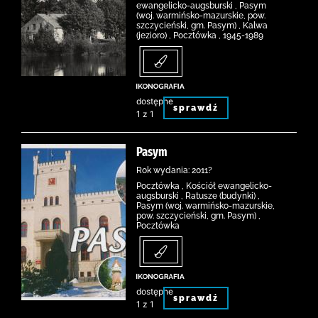
ewangelicko-augsburski , Pasym
(woj. warmińsko-mazurskie, pow.
szczycieński, gm. Pasym) , Kalwa
(jezioro) , Pocztówka , 1945-1989
dostępne
sprawdź
1 z 1
Pasym
Rok wydania: 2011?
Pocztówka , Kościół ewangelicko-
augsburski , Ratusze (budynki) ,
Pasym (woj. warmińsko-mazurskie,
pow. szczycieński, gm. Pasym) ,
Pocztówka
dostępne
sprawdź
1 z 1