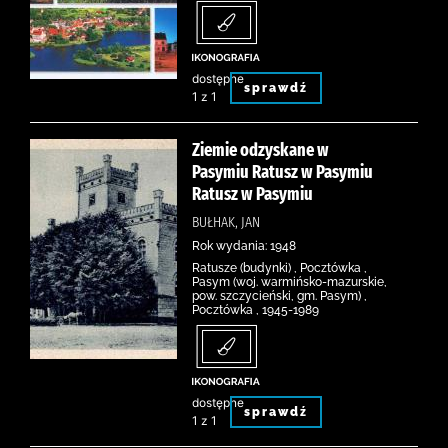
dostępne
sprawdź
1 z 1
Ziemie odzyskane w
Pasymiu Ratusz w Pasymiu
Ratusz w Pasymiu
BUŁHAK, JAN
Rok wydania: 1948
Ratusze (budynki) , Pocztówka ,
Pasym (woj. warmińsko-mazurskie,
pow. szczycieński, gm. Pasym) ,
Pocztówka , 1945-1989
dostępne
sprawdź
1 z 1