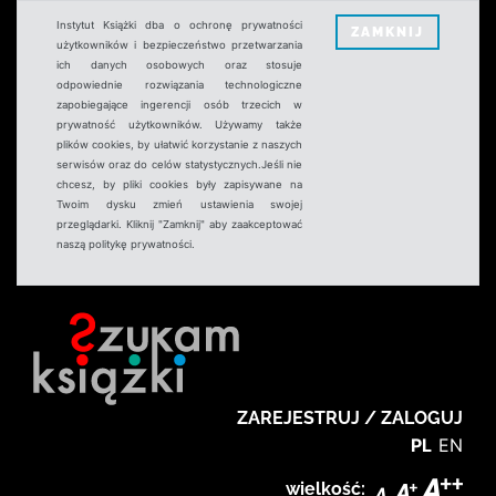
Instytut Książki dba o ochronę prywatności
ZAMKNIJ
użytkowników i bezpieczeństwo przetwarzania
ich danych osobowych oraz stosuje
odpowiednie rozwiązania technologiczne
zapobiegające ingerencji osób trzecich w
prywatność użytkowników. Używamy także
plików cookies, by ułatwić korzystanie z naszych
serwisów oraz do celów statystycznych.Jeśli nie
chcesz, by pliki cookies były zapisywane na
Twoim dysku zmień ustawienia swojej
przeglądarki. Kliknij "Zamknij" aby zaakceptować
naszą politykę prywatności.
ZAREJESTRUJ / ZALOGUJ
PL
EN
wielkość: