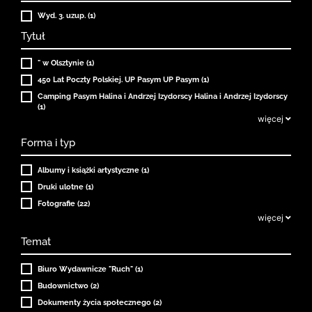
Wyd. 3. uzup. (1)
Tytuł
" w Olsztynie (1)
450 Lat Poczty Polskiej. UP Pasym UP Pasym (1)
Camping Pasym Halina i Andrzej Izydorscy Halina i Andrzej Izydorscy
(1)
więcej
Forma i typ
Albumy i książki artystyczne (1)
Druki ulotne (1)
Fotografie (22)
więcej
Temat
Biuro Wydawnicze "Ruch" (1)
Budownictwo (2)
Dokumenty życia społecznego (2)