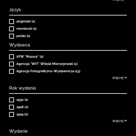
Język
angielski (1)
niemiecki (1)
polski (1)
Wydawca
AFW "Mazury" (2)
Agencja "WIT" Witold Mierzejewski (1)
Agencja Fotograficzno-Wydawnicza (13)
więcej
Rok wydania
1930 (1)
1948 (2)
1949 (2)
więcej
Wydanie