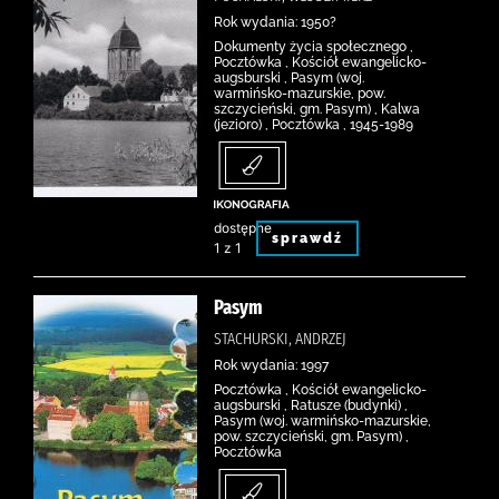
Rok wydania: 1950?
Dokumenty życia społecznego ,
Pocztówka , Kościół ewangelicko-
augsburski , Pasym (woj.
warmińsko-mazurskie, pow.
szczycieński, gm. Pasym) , Kalwa
(jezioro) , Pocztówka , 1945-1989
dostępne
sprawdź
1 z 1
Pasym
STACHURSKI, ANDRZEJ
Rok wydania: 1997
Pocztówka , Kościół ewangelicko-
augsburski , Ratusze (budynki) ,
Pasym (woj. warmińsko-mazurskie,
pow. szczycieński, gm. Pasym) ,
Pocztówka