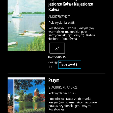
jeziorze Kalwa Na jeziorze
Kalwa
ANDRZEJCZYK, T.
Rok wydania: 1988
Pocztówka , Jeziora , Pasym (woj.
warmińsko-mazurskie, pow.
szczycieński, gm. Pasym) , Kalwa
(jezioro) , Pocztówka
dostępne
sprawdź
1 z 1
Pasym
STACHURSKI, ANDRZEJ
Rok wydania: 2011 ?
Pocztówka , Ratusze (budynki) ,
Pasym (woj. warmińsko-mazurskie,
pow. szczycieński, gm. Pasym) ,
Pocztówka