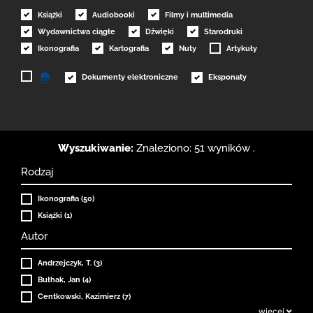
Książki
Audiobooki
Filmy i multimedia
Wydawnictwa ciągłe
Dźwięki
Starodruki
Ikonografia
Kartografia
Nuty
Artykuły
Dokumenty elektroniczne
Eksponaty
Wyszukiwanie:
Znaleziono: 51 wyników .
Rodzaj
Ikonografia (50)
Książki (1)
Autor
Andrzejczyk, T. (3)
Bułhak, Jan (4)
Centkowski, Kazimierz (7)
więcej