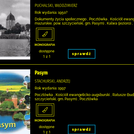
PUCHALSKI, WŁODZIMIERZ
Rok wydania: 1950?
Dokumenty życia społecznego , Pocztówka , Kościół ewang
mazurskie, pow. szczycieński, gm. Pasym) , Kalwa (jezioro) 
dostępne
sprawdź
1 z 1
Pasym
STACHURSKI, ANDRZEJ
Rok wydania: 1997
Pocztówka , Kościół ewangelicko-augsburski , Ratusze (bud
szczycieński, gm. Pasym) , Pocztówka
dostępne
sprawdź
1 z 1