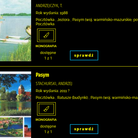
ANDRZEJCZYK, T.
Rok wydania: 1988
Pocztówka , Jeziora , Pasym (woj. warmińsko-mazurskie, pow.
Pocztówka
dostępne
sprawdź
1 z 1
Pasym
STACHURSKI, ANDRZEJ
Rok wydania: 2011 ?
Pocztówka , Ratusze (budynki) , Pasym (woj. warmińsko-maz
dostępne
sprawdź
1 z 1