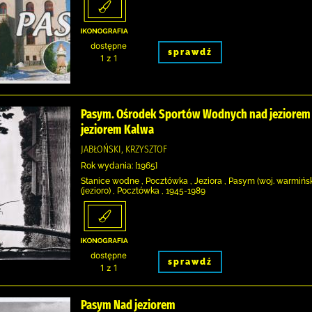
dostępne
sprawdź
1 z 1
Pasym. Ośrodek Sportów Wodnych nad jeziore
jeziorem Kalwa
JABŁOŃSKI, KRZYSZTOF
Rok wydania: [1965]
Stanice wodne , Pocztówka , Jeziora , Pasym (woj. warmińs
(jezioro) , Pocztówka , 1945-1989
dostępne
sprawdź
1 z 1
Pasym Nad jeziorem