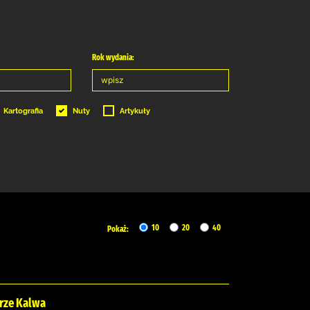
Rok wydania:
Kartografia
Nuty
Artykuły
10
20
40
Pokaż:
orze Kalwa