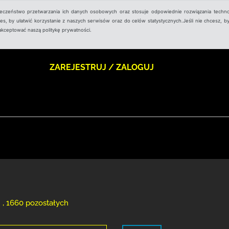
ieczeństwo przetwarzania ich danych osobowych oraz stosuje odpowiednie rozwiązania techno
, by ułatwić korzystanie z naszych serwisów oraz do celów statystycznych.Jeśli nie chcesz, by
aakceptować naszą politykę prywatności.
ZAREJESTRUJ / ZALOGUJ
 , 1660 pozostałych