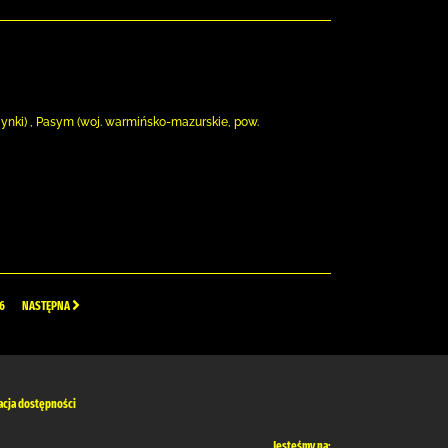
ynki) , Pasym (woj. warmińsko-mazurskie, pow.
6
NASTĘPNA
acja dostępności
Jesteśmy na: