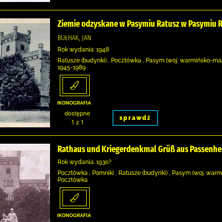
Ziemie odzyskane w Pasymiu Ratusz w Pasymiu 
BUŁHAK, JAN
Rok wydania: 1948
Ratusze (budynki) , Pocztówka , Pasym (woj. warmińsko-maz
1945-1989
dostępne
sprawdź
1 z 1
Rathaus und Kriegerdenkmal Grüß aus Passenhei
Rok wydania: 1930?
Pocztówka , Pomniki , Ratusze (budynki) , Pasym (woj. warm
Pocztówka