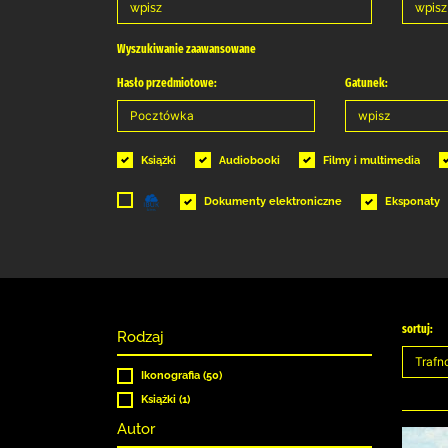
Wyszukiwanie zaawansowane
Hasło przedmiotowe:
Gatunek:
Książki
Audiobooki
Filmy i multimedia
Dokumenty elektroniczne
Eksponaty
sortuj:
Rodzaj
Ikonografia (50)
Książki (1)
Autor