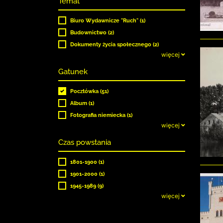
Temat
Biuro Wydawnicze "Ruch" (1)
Budownictwo (2)
Dokumenty życia społecznego (2)
więcej
Gatunek
Pocztówka (51)
Album (1)
Fotografia niemiecka (1)
więcej
Czas powstania
1801-1900 (1)
1901-2000 (1)
1945-1989 (9)
więcej