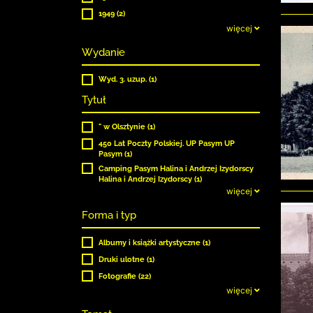
1949 (2)
więcej
Wydanie
Wyd. 3. uzup. (1)
Tytuł
" w Olsztynie (1)
450 Lat Poczty Polskiej. UP Pasym UP
Pasym (1)
Camping Pasym Halina i Andrzej Izydorscy
Halina i Andrzej Izydorscy (1)
więcej
Forma i typ
Albumy i książki artystyczne (1)
Druki ulotne (1)
Fotografie (22)
więcej