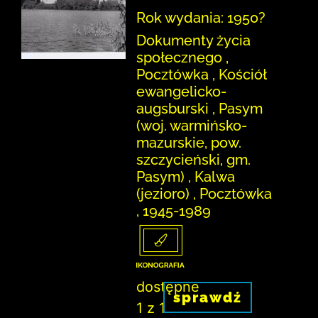
Rok wydania: 1950?
Dokumenty życia
społecznego ,
Pocztówka , Kościół
ewangelicko-
augsburski , Pasym
(woj. warmińsko-
mazurskie, pow.
szczycieński, gm.
Pasym) , Kalwa
(jezioro) , Pocztówka
, 1945-1989
dostępne
sprawdź
1 z 1