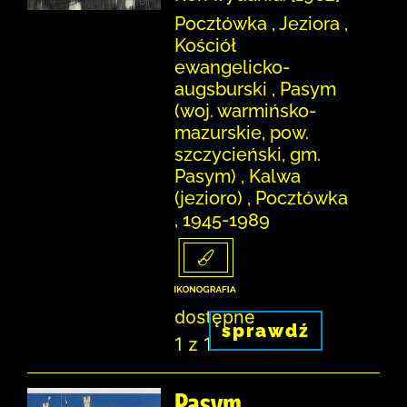
Pocztówka , Jeziora ,
Kościół
ewangelicko-
augsburski , Pasym
(woj. warmińsko-
mazurskie, pow.
szczycieński, gm.
Pasym) , Kalwa
(jezioro) , Pocztówka
, 1945-1989
dostępne
sprawdź
1 z 1
Pasym