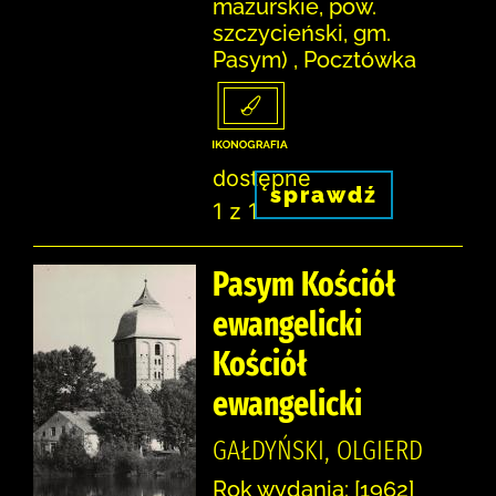
mazurskie, pow.
szczycieński, gm.
Pasym) , Pocztówka
dostępne
sprawdź
1 z 1
Pasym Kościół
ewangelicki
Kościół
ewangelicki
GAŁDYŃSKI, OLGIERD
Rok wydania: [1962]