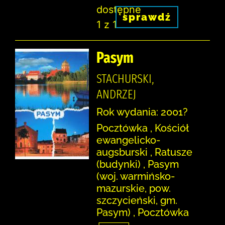
dostępne
sprawdź
1 z 1
Pasym
STACHURSKI,
ANDRZEJ
Rok wydania: 2001?
Pocztówka , Kościół
ewangelicko-
augsburski , Ratusze
(budynki) , Pasym
(woj. warmińsko-
mazurskie, pow.
szczycieński, gm.
Pasym) , Pocztówka