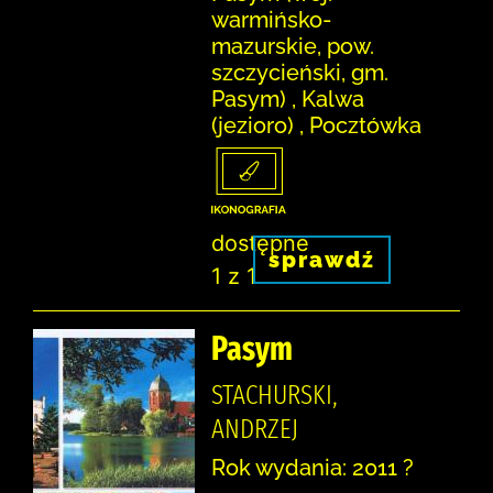
warmińsko-
mazurskie, pow.
szczycieński, gm.
Pasym) , Kalwa
(jezioro) , Pocztówka
dostępne
sprawdź
1 z 1
Pasym
STACHURSKI,
ANDRZEJ
Rok wydania: 2011 ?