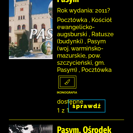
Rok wydania: 2011?
Pocztówka , Kościół
ewangelicko-
augsburski , Ratusze
(budynki) , Pasym
(woj. warmińsko-
mazurskie, pow.
szczycieński, gm.
Pasym) , Pocztówka
dostępne
sprawdź
1 z 1
Pasym. Ośrodek