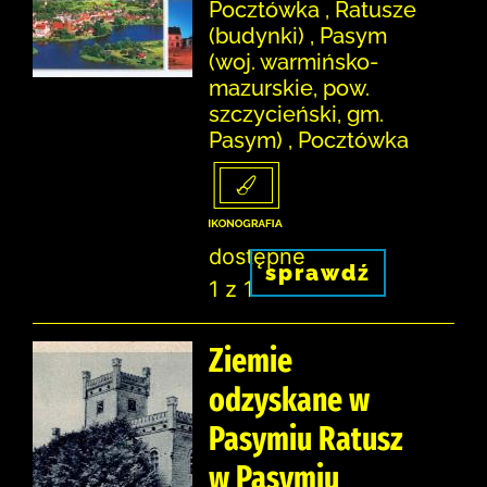
Pocztówka , Ratusze
(budynki) , Pasym
(woj. warmińsko-
mazurskie, pow.
szczycieński, gm.
Pasym) , Pocztówka
dostępne
sprawdź
1 z 1
Ziemie
odzyskane w
Pasymiu Ratusz
w Pasymiu