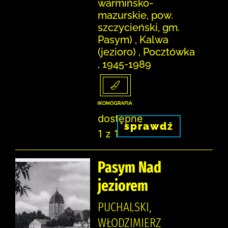
warmińsko-
mazurskie, pow.
szczycieński, gm.
Pasym) , Kalwa
(jezioro) , Pocztówka
, 1945-1989
dostępne
sprawdź
1 z 1
Pasym Nad
jeziorem
PUCHALSKI,
WŁODZIMIERZ