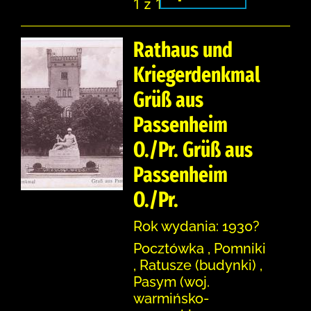
1 z 1
Rathaus und
Kriegerdenkmal
Grüß aus
Passenheim
O./Pr. Grüß aus
Passenheim
O./Pr.
Rok wydania: 1930?
Pocztówka , Pomniki
, Ratusze (budynki) ,
Pasym (woj.
warmińsko-