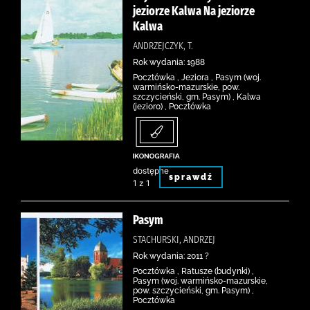
jeziorze Kalwa Na jeziorze
Kalwa
ANDRZEJCZYK, T.
Rok wydania: 1988
Pocztówka , Jeziora , Pasym (woj.
warmińsko-mazurskie, pow.
szczycieński, gm. Pasym) , Kalwa
(jezioro) , Pocztówka
dostępne
sprawdź
1 z 1
Pasym
STACHURSKI, ANDRZEJ
Rok wydania: 2011 ?
Pocztówka , Ratusze (budynki) ,
Pasym (woj. warmińsko-mazurskie,
pow. szczycieński, gm. Pasym) ,
Pocztówka