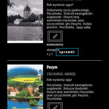
Rok wydania: 1950?
Dokumenty życia społecznego ,
Pocztówka , Kościół ewangelicko-
augsburski , Pasym (woj.
warmińsko-mazurskie, pow.
szczycieński, gm. Pasym) , Kalwa
(jezioro) , Pocztówka , 1945-1989
dostępne
sprawdź
1 z 1
Pasym
STACHURSKI, ANDRZEJ
Rok wydania: 1997
Pocztówka , Kościół ewangelicko-
augsburski , Ratusze (budynki) ,
Pasym (woj. warmińsko-mazurskie,
pow. szczycieński, gm. Pasym) ,
Pocztówka