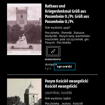
Rathaus und
Kriegerdenkmal Grüß aus
Passenheim O./Pr. Grüß aus
Passenheim O./Pr.
Rok wydania: 1930?
Pocztówka , Pomniki , Ratusze
(budynki) , Pasym (woj. warmińsko-
mazurskie, pow. szczycieński, gm.
Pasym) , Pocztówka
dostępne
sprawdź
1 z 1
Pasym Kościół ewangelicki
Kościół ewangelicki
GAŁDYŃSKI, OLGIERD
Rok wydania: [1962]
Pocztówka , Jeziora , Kościół