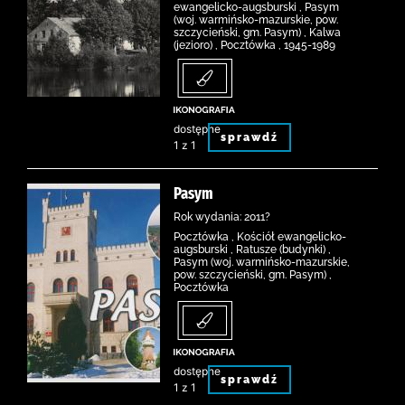
ewangelicko-augsburski , Pasym
(woj. warmińsko-mazurskie, pow.
szczycieński, gm. Pasym) , Kalwa
(jezioro) , Pocztówka , 1945-1989
dostępne
sprawdź
1 z 1
Pasym
Rok wydania: 2011?
Pocztówka , Kościół ewangelicko-
augsburski , Ratusze (budynki) ,
Pasym (woj. warmińsko-mazurskie,
pow. szczycieński, gm. Pasym) ,
Pocztówka
dostępne
sprawdź
1 z 1