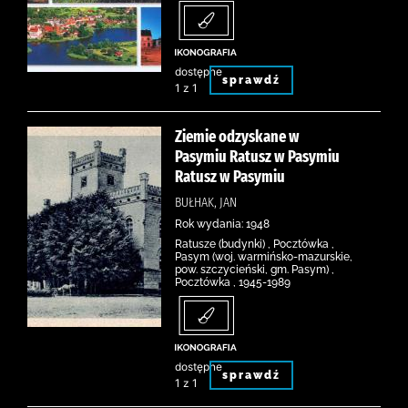
dostępne
sprawdź
1 z 1
Ziemie odzyskane w
Pasymiu Ratusz w Pasymiu
Ratusz w Pasymiu
BUŁHAK, JAN
Rok wydania: 1948
Ratusze (budynki) , Pocztówka ,
Pasym (woj. warmińsko-mazurskie,
pow. szczycieński, gm. Pasym) ,
Pocztówka , 1945-1989
dostępne
sprawdź
1 z 1