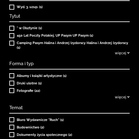
Wyd. 3. uzup. (1)
Tytuł
" w Olsztynie (1)
450 Lat Poczty Polskiej. UP Pasym UP Pasym (1)
Camping Pasym Halina i Andrzej Izydorscy Halina i Andrzej Izydorscy
(1)
więcej
Forma i typ
Albumy i książki artystyczne (1)
Druki ulotne (1)
Fotografie (22)
więcej
Temat
Biuro Wydawnicze "Ruch" (1)
Budownictwo (2)
Dokumenty życia społecznego (2)