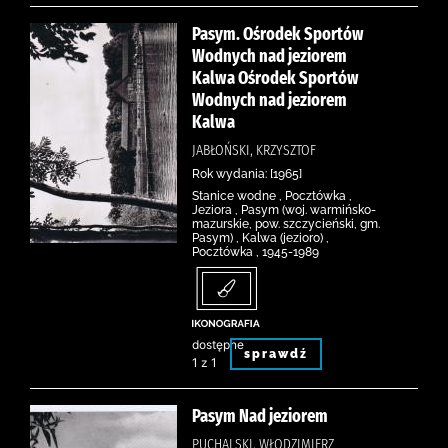
Pasym. Ośrodek Sportów
Wodnych nad jeziorem
Kalwa Ośrodek Sportów
Wodnych nad jeziorem
Kalwa
JABŁOŃSKI, KRZYSZTOF
Rok wydania: [1965]
Stanice wodne , Pocztówka ,
Jeziora , Pasym (woj. warmińsko-
mazurskie, pow. szczycieński, gm.
Pasym) , Kalwa (jezioro) ,
Pocztówka , 1945-1989
dostępne
sprawdź
1 z 1
Pasym Nad jeziorem
PUCHALSKI, WŁODZIMIERZ