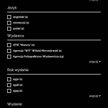
Język
angielski (1)
niemiecki (1)
polski (1)
Wydawca
AFW "Mazury" (2)
Agencja "WIT" Witold Mierzejewski (1)
Agencja Fotograficzno-Wydawnicza (13)
więcej
Rok wydania
1930 (1)
1948 (2)
1949 (2)
więcej
Wydanie