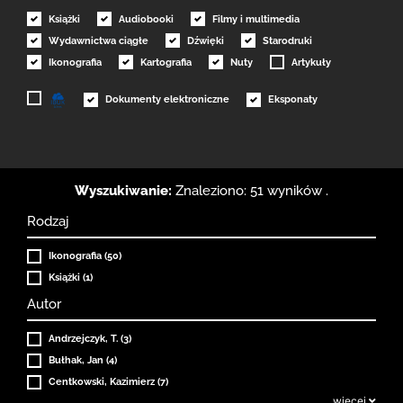
Książki
Audiobooki
Filmy i multimedia
Wydawnictwa ciągłe
Dźwięki
Starodruki
Ikonografia
Kartografia
Nuty
Artykuły
Dokumenty elektroniczne
Eksponaty
Wyszukiwanie:
Znaleziono: 51 wyników .
Rodzaj
Ikonografia (50)
Książki (1)
Autor
Andrzejczyk, T. (3)
Bułhak, Jan (4)
Centkowski, Kazimierz (7)
więcej