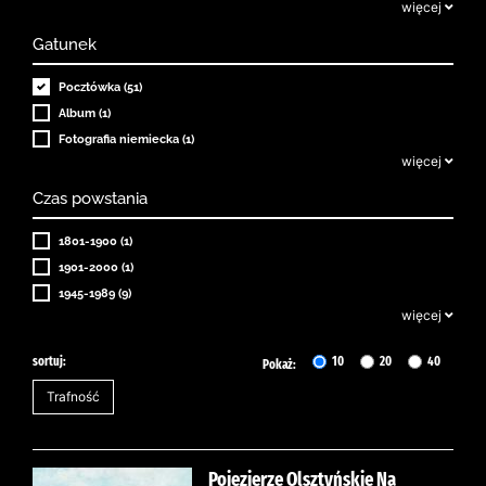
więcej
Gatunek
Pocztówka (51)
Album (1)
Fotografia niemiecka (1)
więcej
Czas powstania
1801-1900 (1)
1901-2000 (1)
1945-1989 (9)
więcej
sortuj:
10
20
40
Pokaż:
Pojezierze Olsztyńskie Na