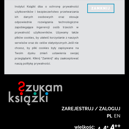
Instytut Książki dba o ochronę prywatności
ZAMKNIJ
użytkowników i bezpieczeństwo przetwarzania
ich danych osobowych oraz stosuje
odpowiednie rozwiązania technologiczne
zapobiegające ingerencji osób trzecich w
prywatność użytkowników. Używamy także
plików cookies, by ułatwić korzystanie z naszych
serwisów oraz do celów statystycznych.Jeśli nie
chcesz, by pliki cookies były zapisywane na
Twoim dysku zmień ustawienia swojej
przeglądarki. Kliknij "Zamknij" aby zaakceptować
naszą politykę prywatności.
ZAREJESTRUJ / ZALOGUJ
PL
EN
wielkość: