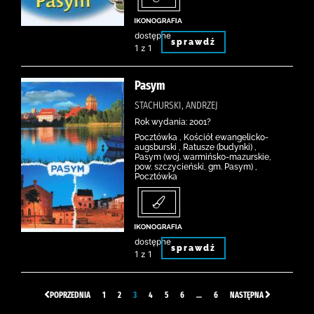
dostępne
sprawdź
1 z 1
Pasym
STACHURSKI, ANDRZEJ
Rok wydania: 2001?
Pocztówka , Kościół ewangelicko-
augsburski , Ratusze (budynki) ,
Pasym (woj. warmińsko-mazurskie,
pow. szczycieński, gm. Pasym) ,
Pocztówka
dostępne
sprawdź
1 z 1
POPRZEDNIA
1
2
3
4
5
6
…
6
NASTĘPNA