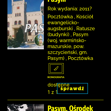
Rok wydania: 2011?
Pocztówka , Kościół
ewangelicko-
augsburski , Ratusze
(budynki) , Pasym
(woj. warmińsko-
mazurskie, pow.
szczycieński, gm.
Pasym) , Pocztówka
dostępne
sprawdź
1 z 1
Pasym. Ośrodek