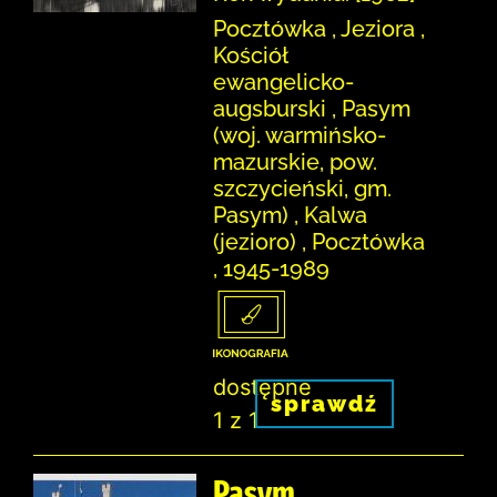
Pocztówka , Jeziora ,
Kościół
ewangelicko-
augsburski , Pasym
(woj. warmińsko-
mazurskie, pow.
szczycieński, gm.
Pasym) , Kalwa
(jezioro) , Pocztówka
, 1945-1989
dostępne
sprawdź
1 z 1
Pasym