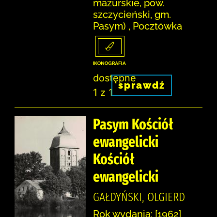
mazurskie, pow.
szczycieński, gm.
Pasym) , Pocztówka
dostępne
sprawdź
1 z 1
Pasym Kościół
ewangelicki
Kościół
ewangelicki
GAŁDYŃSKI, OLGIERD
Rok wydania: [1962]