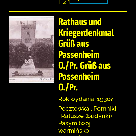
1 z 1
Rathaus und
Kriegerdenkmal
Grüß aus
Passenheim
O./Pr. Grüß aus
Passenheim
O./Pr.
Rok wydania: 1930?
Pocztówka , Pomniki
, Ratusze (budynki) ,
Pasym (woj.
warmińsko-