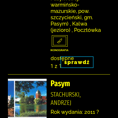
warmińsko-
mazurskie, pow.
szczycieński, gm.
Pasym) , Kalwa
(jezioro) , Pocztówka
dostępne
sprawdź
1 z 1
Pasym
STACHURSKI,
ANDRZEJ
Rok wydania: 2011 ?