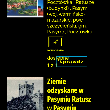
Pocztówka , Ratusze
(budynki) , Pasym
(woj. warmińsko-
mazurskie, pow.
szczycieński, gm.
Pasym) , Pocztówka
dostępne
sprawdź
1 z 1
Ziemie
odzyskane w
Pasymiu Ratusz
w Pasymiu