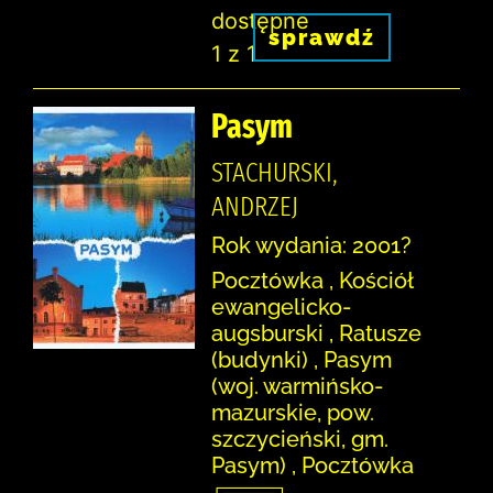
dostępne
sprawdź
1 z 1
Pasym
STACHURSKI,
ANDRZEJ
Rok wydania: 2001?
Pocztówka , Kościół
ewangelicko-
augsburski , Ratusze
(budynki) , Pasym
(woj. warmińsko-
mazurskie, pow.
szczycieński, gm.
Pasym) , Pocztówka