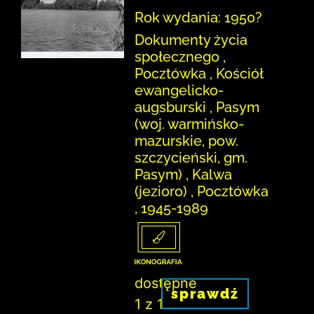
Rok wydania: 1950?
Dokumenty życia
społecznego ,
Pocztówka , Kościół
ewangelicko-
augsburski , Pasym
(woj. warmińsko-
mazurskie, pow.
szczycieński, gm.
Pasym) , Kalwa
(jezioro) , Pocztówka
, 1945-1989
dostępne
sprawdź
1 z 1