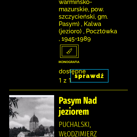
warmińsko-
mazurskie, pow.
szczycieński, gm.
Pasym) , Kalwa
(jezioro) , Pocztówka
, 1945-1989
dostępne
sprawdź
1 z 1
Pasym Nad
jeziorem
PUCHALSKI,
WŁODZIMIERZ