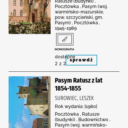
Ratusze (budynki) ,
Pocztówka , Pasym (woj.
warmińsko-mazurskie,
pow. szczycieński, gm.
Pasym) , Pocztówka ,
1945-1989
dostępne
sprawdź
2 z 2
Pasym Ratusz z lat
1854-1855
SUROWIEC, LESZEK
Rok wydania: [1980]
Pocztówka , Ratusze
(budynki) , Budownictwo ,
Pasym (woj. warmińsko-