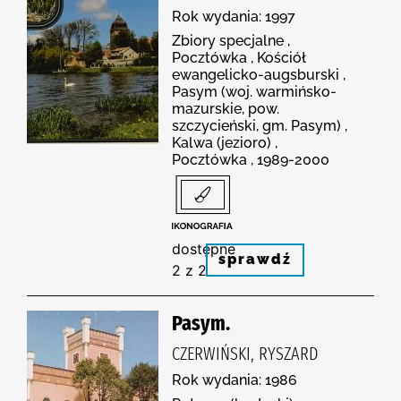
Rok wydania: 1997
Zbiory specjalne ,
Pocztówka , Kościół
ewangelicko-augsburski ,
Pasym (woj. warmińsko-
mazurskie, pow.
szczycieński, gm. Pasym) ,
Kalwa (jezioro) ,
Pocztówka , 1989-2000
dostępne
sprawdź
2 z 2
Pasym.
CZERWIŃSKI, RYSZARD
Rok wydania: 1986