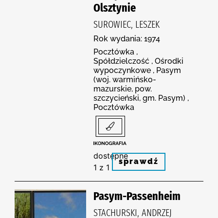
Olsztynie
SUROWIEC, LESZEK
Rok wydania: 1974
Pocztówka ,
Spółdzielczość , Ośrodki
wypoczynkowe , Pasym
(woj. warmińsko-
mazurskie, pow.
szczycieński, gm. Pasym) ,
Pocztówka
dostępne
sprawdź
1 z 1
Pasym-Passenheim
STACHURSKI, ANDRZEJ