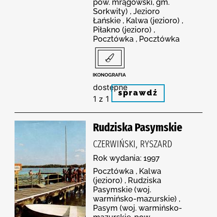
pow. mrągowski, gm.
Sorkwity) , Jezioro
Łańskie , Kalwa (jezioro) ,
Piłakno (jezioro) ,
Pocztówka , Pocztówka
dostępne
sprawdź
1 z 1
Rudziska Pasymskie
CZERWIŃSKI, RYSZARD
Rok wydania: 1997
Pocztówka , Kalwa
(jezioro) , Rudziska
Pasymskie (woj.
warmińsko-mazurskie) ,
Pasym (woj. warmińsko-