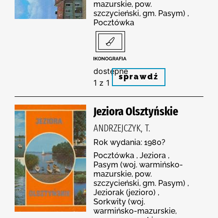
mazurskie, pow.
szczycieński, gm. Pasym) ,
Pocztówka
dostępne
sprawdź
1 z 1
Jeziora Olsztyńskie
ANDRZEJCZYK, T.
Rok wydania: 1980?
Pocztówka , Jeziora ,
Pasym (woj. warmińsko-
mazurskie, pow.
szczycieński, gm. Pasym) ,
Jeziorak (jezioro) ,
Sorkwity (woj.
warmińsko-mazurskie,