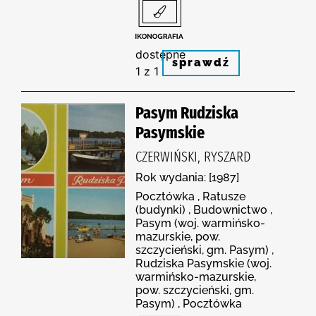
dostępne
sprawdź
1 z 1
Pasym Rudziska
Pasymskie
CZERWIŃSKI, RYSZARD
Rok wydania: [1987]
Pocztówka , Ratusze
(budynki) , Budownictwo ,
Pasym (woj. warmińsko-
mazurskie, pow.
szczycieński, gm. Pasym) ,
Rudziska Pasymskie (woj.
warmińsko-mazurskie,
pow. szczycieński, gm.
Pasym) , Pocztówka