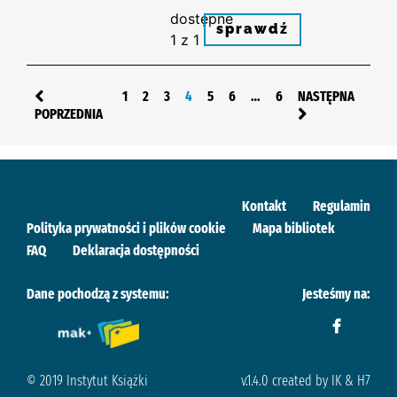
dostępne
sprawdź
1 z 1
1
2
3
4
5
6
…
6
NASTĘPNA
POPRZEDNIA
Kontakt
Regulamin
Polityka prywatności i plików cookie
Mapa bibliotek
FAQ
Deklaracja dostępności
Dane pochodzą z systemu:
Jesteśmy na:
© 2019 Instytut Książki
v.1.4.0 created by IK & H7