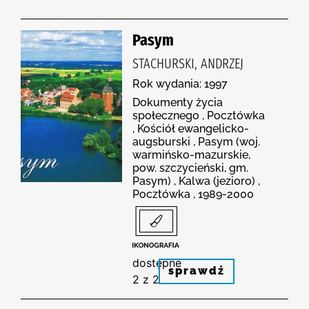
Pasym
STACHURSKI, ANDRZEJ
Rok wydania: 1997
Dokumenty życia
społecznego , Pocztówka
, Kościół ewangelicko-
augsburski , Pasym (woj.
warmińsko-mazurskie,
pow. szczycieński, gm.
Pasym) , Kalwa (jezioro) ,
Pocztówka , 1989-2000
dostępne
sprawdź
2 z 2