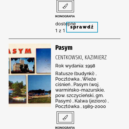
dostępne
sprawdź
1 z 1
Pasym
CENTKOWSKI, KAZIMIERZ
Rok wydania: 1998
Ratusze (budynki) ,
Pocztówka , Wieże
ciśnień , Pasym (woj.
warmińsko-mazurskie,
pow. szczycieński, gm.
Pasym) , Kalwa (jezioro) ,
Pocztówka , 1989-2000