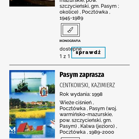
mazurskie, pow.
szczycieński, gm. Pasym ;
okolice) , Pocztówka ,
1945-1989
dostępne
sprawdź
1 z 1
Pasym zaprasza
CENTKOWSKI, KAZIMIERZ
Rok wydania: 1998
Wieże ciśnień ,
Pocztówka , Pasym (woj.
warmińsko-mazurskie,
pow. szczycieński, gm.
Pasym) , Kalwa (jezioro) ,
Pocztówka , 1989-2000