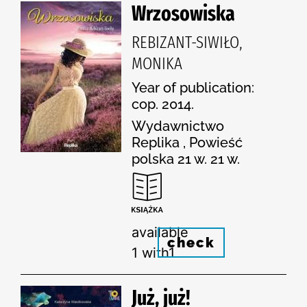
Wrzosowiska
REBIZANT-SIWIŁO,
MONIKA
Year of publication:
cop. 2014.
Wydawnictwo
Replika , Powieść
polska 21 w. 21 w.
available
check
1 with1
Już, już!