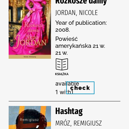
Rozkosze damy
JORDAN, NICOLE
Year of publication:
2008.
Powieść
amerykańska 21 w.
21 w.
available
check
1 with1
Hashtag
MRÓZ, REMIGIUSZ