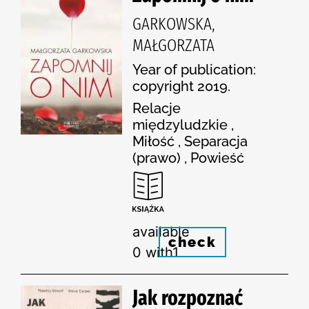
GARKOWSKA,
MAŁGORZATA
Year of publication:
copyright 2019.
Relacje
międzyludzkie ,
Miłość , Separacja
(prawo) , Powieść
available
check
0 with1
Jak rozpoznać