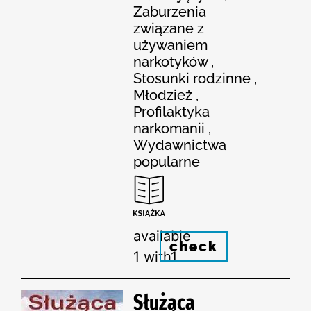
Zaburzenia
związane z
używaniem
narkotyków ,
Stosunki rodzinne ,
Młodzież ,
Profilaktyka
narkomanii ,
Wydawnictwa
popularne
available
check
1 with1
Służąca