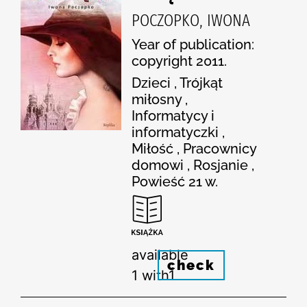
POCZOPKO, IWONA
Year of publication:
copyright 2011.
Dzieci , Trójkąt
miłosny ,
Informatycy i
informatyczki ,
Miłość , Pracownicy
domowi , Rosjanie ,
Powieść 21 w.
available
check
1 with1