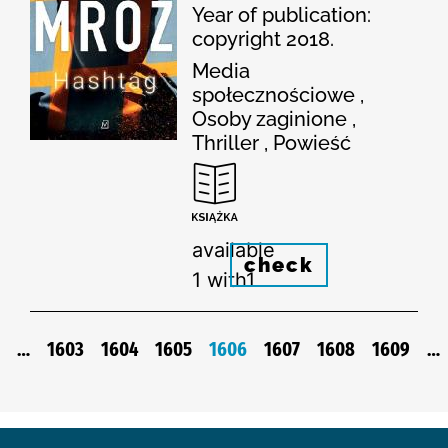
Year of publication:
copyright 2018.
Media
społecznościowe ,
Osoby zaginione ,
Thriller , Powieść
available
check
1 with1
…
1603
1604
1605
1606
1607
1608
1609
…