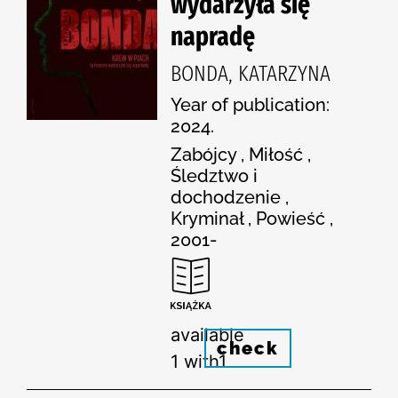
wydarzyła się
napradę
BONDA, KATARZYNA
Year of publication:
2024.
Zabójcy , Miłość ,
Śledztwo i
dochodzenie ,
Kryminał , Powieść ,
2001-
available
check
1 with1