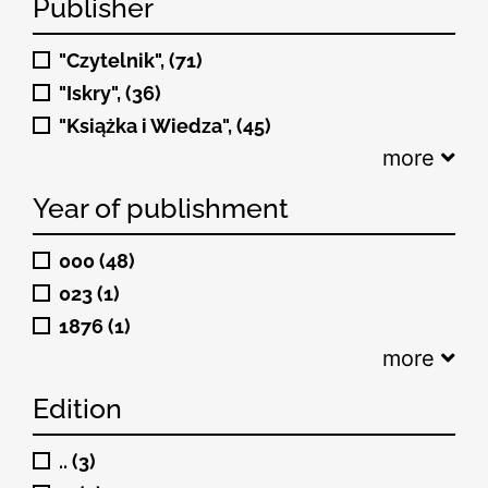
Publisher
"Czytelnik", (71)
"Iskry", (36)
"Książka i Wiedza", (45)
more
Year of publishment
000 (48)
023 (1)
1876 (1)
more
Edition
.. (3)