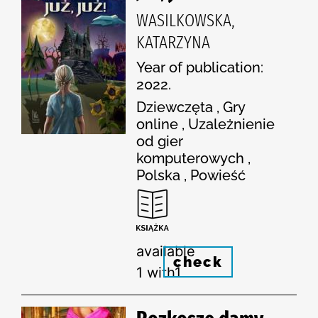
WASILKOWSKA,
KATARZYNA
Year of publication:
2022.
Dziewczęta , Gry
online , Uzależnienie
od gier
komputerowych ,
Polska , Powieść
available
check
1 with1