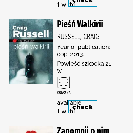
check
1 with1
Pieśń Walkirii
RUSSELL, CRAIG
Year of publication:
cop. 2013.
Powieść szkocka 21
w.
available
check
1 with1
Zapomnij o nim