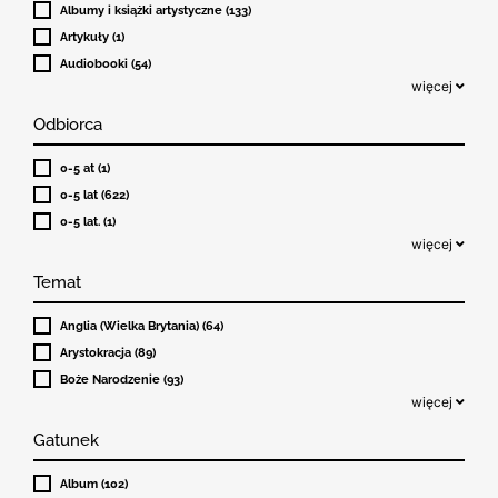
Albumy i książki artystyczne (133)
Artykuły (1)
Audiobooki (54)
więcej
Odbiorca
0-5 at (1)
0-5 lat (622)
0-5 lat. (1)
więcej
Temat
Anglia (Wielka Brytania) (64)
Arystokracja (89)
Boże Narodzenie (93)
więcej
Gatunek
Album (102)