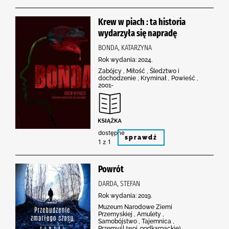
Krew w piach : ta historia
wydarzyła się napradę
BONDA, KATARZYNA
Rok wydania: 2024.
Zabójcy , Miłość , Śledztwo i
dochodzenie , Kryminał , Powieść ,
2001-
dostępne
sprawdź
1 z 1
Powrót
DARDA, STEFAN
Rok wydania: 2019.
Muzeum Narodowe Ziemi
Przemyskiej , Amulety ,
Samobójstwo , Tajemnica ,
Przemyśl (woj. podkarpackie) ,