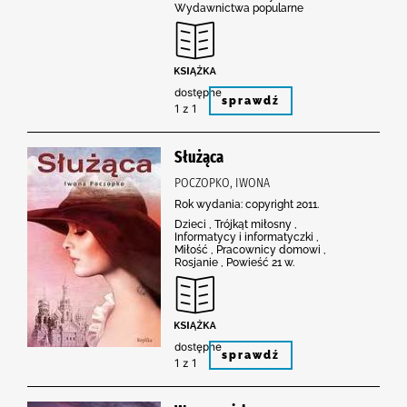
Wydawnictwa popularne
dostępne
sprawdź
1 z 1
Służąca
POCZOPKO, IWONA
Rok wydania: copyright 2011.
Dzieci , Trójkąt miłosny ,
Informatycy i informatyczki ,
Miłość , Pracownicy domowi ,
Rosjanie , Powieść 21 w.
dostępne
sprawdź
1 z 1