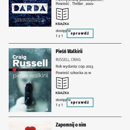
Powieść , Thriller , 2001-
dostępne
sprawdź
1 z 1
Pieśń Walkirii
RUSSELL, CRAIG
Rok wydania: cop. 2013.
Powieść szkocka 21 w.
dostępne
sprawdź
1 z 1
Zapomnij o nim