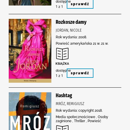
dostępne
sprawdź
1 z 1
Rozkosze damy
JORDAN, NICOLE
Rok wydania: 2008.
Powieść amerykańska 21 w. 21 w.
dostępne
sprawdź
1 z 1
Hashtag
MRÓZ, REMIGIUSZ
Rok wydania: copyright 2018.
Media społecznościowe , Osoby
zaginione , Thriller , Powieść