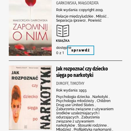
GARKOWSKA, MAŁGORZATA
Rok wydania: copyright 2019.
Relacje międzyludzkie , Miłość ,
Separacja (prawo) , Powieść
dostępne
sprawdź
0 z 1
Jak rozpoznać czy dziecko
sięga po narkotyki
DIMOFF, TIMOTHY
Rok wydania: 1993.
Psychologia dziecka , Narkotyki ,
Psychologia młodzieży , Children
Drug use United States ,
Zaburzenia związane z używaniem
środków uzależniających i
odurzających , Zaburzenia
związane z używaniem
narkotyków , Stosunki rodzinne ,
Młodzież , Profilaktyka narkomanii ,