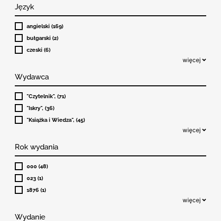
Język
angielski (169)
bułgarski (2)
czeski (6)
więcej
Wydawca
"Czytelnik", (71)
"Iskry", (36)
"Książka i Wiedza", (45)
więcej
Rok wydania
000 (48)
023 (1)
1876 (1)
więcej
Wydanie