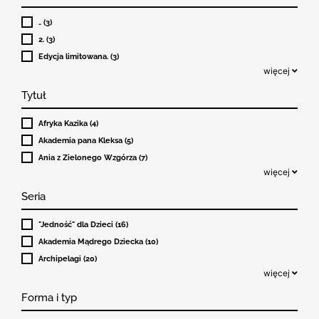
.. (3)
2. (3)
Edycja limitowana. (3)
więcej
Tytuł
Afryka Kazika (4)
Akademia pana Kleksa (5)
Ania z Zielonego Wzgórza (7)
więcej
Seria
"Jedność" dla Dzieci (16)
Akademia Mądrego Dziecka (10)
Archipelagi (20)
więcej
Forma i typ