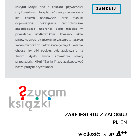
Instytut Książki dba o ochronę prywatności
ZAMKNIJ
użytkowników i bezpieczeństwo przetwarzania
ich danych osobowych oraz stosuje
odpowiednie rozwiązania technologiczne
zapobiegające ingerencji osób trzecich w
prywatność użytkowników. Używamy także
plików cookies, by ułatwić korzystanie z naszych
serwisów oraz do celów statystycznych.Jeśli nie
chcesz, by pliki cookies były zapisywane na
Twoim dysku zmień ustawienia swojej
przeglądarki. Kliknij "Zamknij" aby zaakceptować
naszą politykę prywatności.
ZAREJESTRUJ / ZALOGUJ
PL
EN
wielkość: