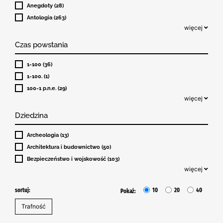
Anegdoty (28)
Antologia (263)
więcej
Czas powstania
1-100 (36)
1-100. (1)
100-1 p.n.e. (29)
więcej
Dziedzina
Archeologia (13)
Architektura i budownictwo (50)
Bezpieczeństwo i wojskowość (103)
więcej
sortuj:
10
20
40
Pokaż: