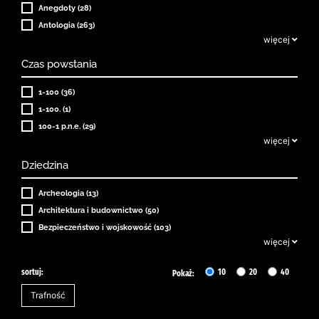
Anegdoty (28)
Antologia (263)
więcej
Czas powstania
1-100 (36)
1-100. (1)
100-1 p.n.e. (29)
więcej
Dziedzina
Archeologia (13)
Architektura i budownictwo (50)
Bezpieczeństwo i wojskowość (103)
więcej
sortuj:
10
20
40
Pokaż: