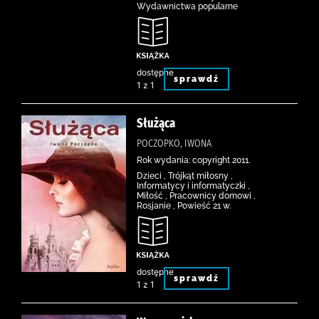
Wydawnictwa popularne
dostępne
sprawdź
1 z 1
Służąca
POCZOPKO, IWONA
Rok wydania: copyright 2011.
Dzieci , Trójkąt miłosny ,
Informatycy i informatyczki ,
Miłość , Pracownicy domowi ,
Rosjanie , Powieść 21 w.
dostępne
sprawdź
1 z 1