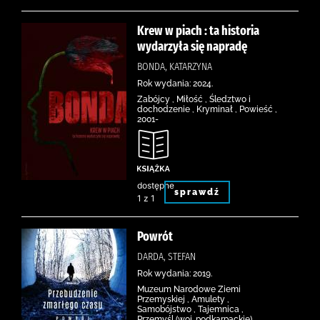
Krew w piach : ta historia
wydarzyła się napradę
BONDA, KATARZYNA
Rok wydania: 2024.
Zabójcy , Miłość , Śledztwo i
dochodzenie , Kryminał , Powieść ,
2001-
dostępne
sprawdź
1 z 1
Powrót
DARDA, STEFAN
Rok wydania: 2019.
Muzeum Narodowe Ziemi
Przemyskiej , Amulety ,
Samobójstwo , Tajemnica ,
Przemyśl (woj. podkarpackie) ,