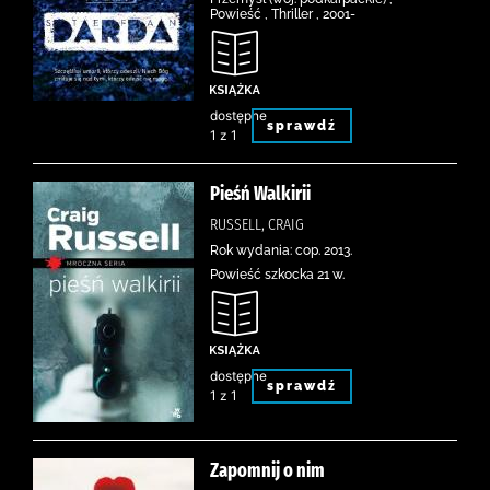
Powieść , Thriller , 2001-
dostępne
sprawdź
1 z 1
Pieśń Walkirii
RUSSELL, CRAIG
Rok wydania: cop. 2013.
Powieść szkocka 21 w.
dostępne
sprawdź
1 z 1
Zapomnij o nim