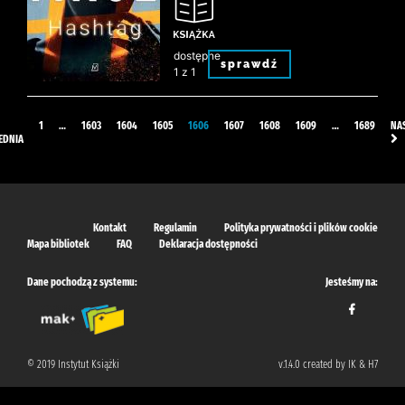
dostępne
sprawdź
1 z 1
1
…
1603
1604
1605
1606
1607
1608
1609
…
1689
NA
EDNIA
Kontakt
Regulamin
Polityka prywatności i plików cookie
Mapa bibliotek
FAQ
Deklaracja dostępności
Dane pochodzą z systemu:
Jesteśmy na:
© 2019 Instytut Książki
v.1.4.0 created by IK & H7