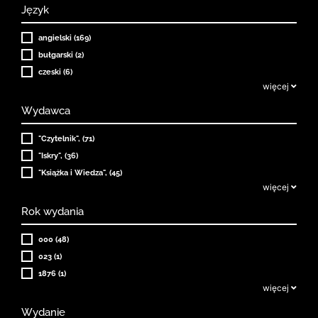
Język
angielski (169)
bułgarski (2)
czeski (6)
więcej
Wydawca
"Czytelnik", (71)
"Iskry", (36)
"Książka i Wiedza", (45)
więcej
Rok wydania
000 (48)
023 (1)
1876 (1)
więcej
Wydanie