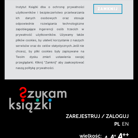
Instytut Książki dba o ochronę prywatności
ZAMKNIJ
użytkowników i bezpieczeństwo przetwarzania
ich danych osobowych oraz stosuje
odpowiednie rozwiązania technologiczne
zapobiegające ingerencji osób trzecich w
prywatność użytkowników. Używamy także
plików cookies, by ułatwić korzystanie z naszych
serwisów oraz do celów statystycznych.Jeśli nie
chcesz, by pliki cookies były zapisywane na
Twoim dysku zmień ustawienia swojej
przeglądarki. Kliknij "Zamknij" aby zaakceptować
naszą politykę prywatności.
ZAREJESTRUJ / ZALOGUJ
PL
EN
wielkość: