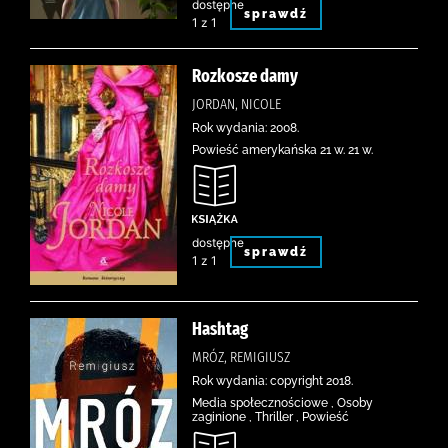
dostępne
sprawdź
1 z 1
Rozkosze damy
JORDAN, NICOLE
Rok wydania: 2008.
Powieść amerykańska 21 w. 21 w.
dostępne
sprawdź
1 z 1
Hashtag
MRÓZ, REMIGIUSZ
Rok wydania: copyright 2018.
Media społecznościowe , Osoby
zaginione , Thriller , Powieść