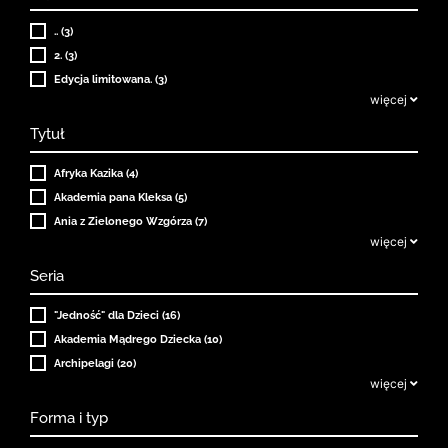
.. (3)
2. (3)
Edycja limitowana. (3)
więcej
Tytuł
Afryka Kazika (4)
Akademia pana Kleksa (5)
Ania z Zielonego Wzgórza (7)
więcej
Seria
"Jedność" dla Dzieci (16)
Akademia Mądrego Dziecka (10)
Archipelagi (20)
więcej
Forma i typ