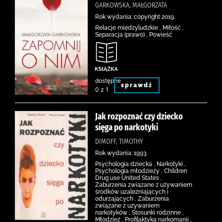
GARKOWSKA, MAŁGORZATA
Rok wydania: copyright 2019.
Relacje międzyludzkie , Miłość ,
Separacja (prawo) , Powieść
dostępne
sprawdź
0 z 1
Jak rozpoznać czy dziecko
sięga po narkotyki
DIMOFF, TIMOTHY
Rok wydania: 1993.
Psychologia dziecka , Narkotyki ,
Psychologia młodzieży , Children
Drug use United States ,
Zaburzenia związane z używaniem
środków uzależniających i
odurzających , Zaburzenia
związane z używaniem
narkotyków , Stosunki rodzinne ,
Młodzież , Profilaktyka narkomanii ,