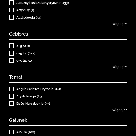
Albumy i książki artystyczne (133)
Artykuły (1)
Audiobooki (54)
więcej
Odbiorca
0-5 at (1)
0-5 lat (622)
0-5 lat. (1)
więcej
Temat
Anglia (Wielka Brytania) (64)
Arystokracja (89)
Boże Narodzenie (93)
więcej
Gatunek
Album (102)