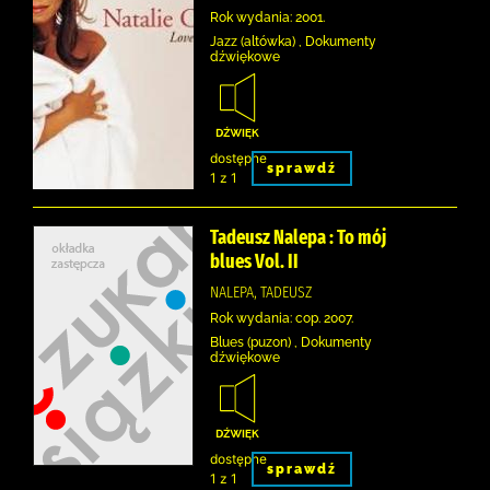
Rok wydania: 2001.
Jazz (altówka) , Dokumenty
dźwiękowe
dostępne
sprawdź
1 z 1
Tadeusz Nalepa : To mój
blues Vol. II
NALEPA, TADEUSZ
Rok wydania: cop. 2007.
Blues (puzon) , Dokumenty
dźwiękowe
dostępne
sprawdź
1 z 1