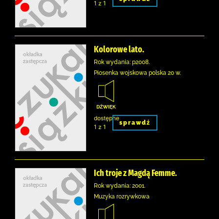
1 z 1
Kolorowe lato.
Rok wydania: p2008.
Piosenka wojskowa polska 20 w.
dostępne
sprawdź
1 z 1
Ich troje z Magdą Femme.
Rok wydania: 2001.
Muzyka rozrywkowa