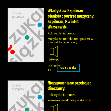
Władysław Szpilman
pianista : portret muzyczny.
Szpilman, Kwintet
Warszawski.
Rok wydania: p2000.
Muzyka niemiecka recepcja 19 w. ,
Kwintet fortepianowy
dostępne
sprawdź
1 z 1
Niezapomniane przeboje :
dinozaury.
Rok wydania: [2006].
Piosenka wojskowa polska 20 w.