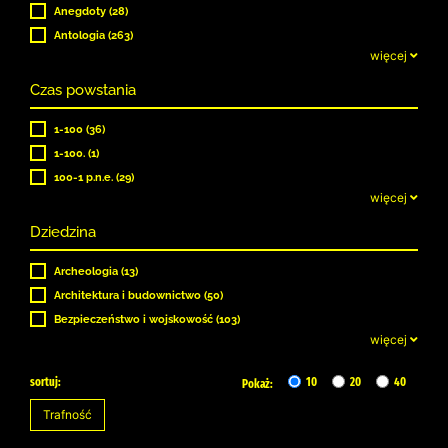
Anegdoty (28)
Antologia (263)
więcej
Czas powstania
1-100 (36)
1-100. (1)
100-1 p.n.e. (29)
więcej
Dziedzina
Archeologia (13)
Architektura i budownictwo (50)
Bezpieczeństwo i wojskowość (103)
więcej
sortuj:
10
20
40
Pokaż: