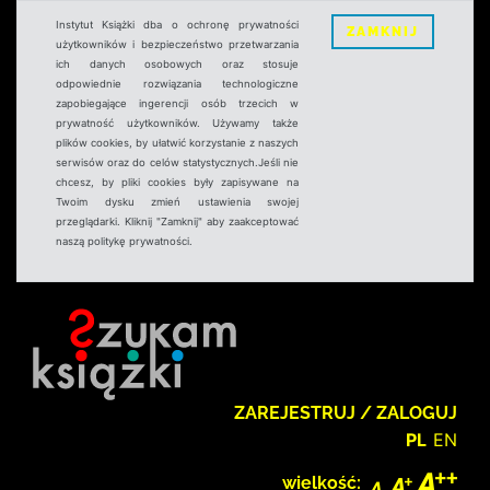
Instytut Książki dba o ochronę prywatności
ZAMKNIJ
użytkowników i bezpieczeństwo przetwarzania
ich danych osobowych oraz stosuje
odpowiednie rozwiązania technologiczne
zapobiegające ingerencji osób trzecich w
prywatność użytkowników. Używamy także
plików cookies, by ułatwić korzystanie z naszych
serwisów oraz do celów statystycznych.Jeśli nie
chcesz, by pliki cookies były zapisywane na
Twoim dysku zmień ustawienia swojej
przeglądarki. Kliknij "Zamknij" aby zaakceptować
naszą politykę prywatności.
ZAREJESTRUJ / ZALOGUJ
PL
EN
wielkość: