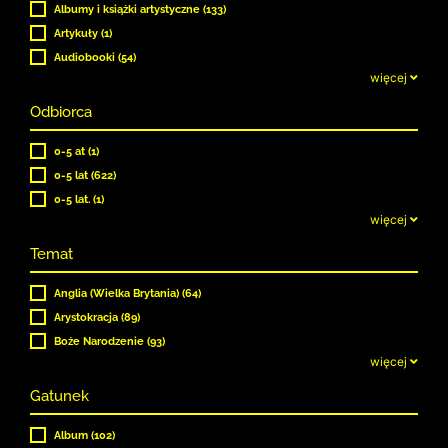
Albumy i książki artystyczne (133)
Artykuły (1)
Audiobooki (54)
więcej
Odbiorca
0-5 at (1)
0-5 lat (622)
0-5 lat. (1)
więcej
Temat
Anglia (Wielka Brytania) (64)
Arystokracja (89)
Boże Narodzenie (93)
więcej
Gatunek
Album (102)