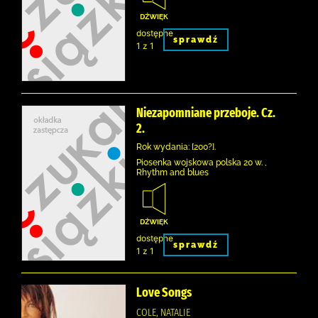
dostępne
sprawdź
1 z 1
Niezapomniane przeboje. Cz.
2.
Rok wydania: [200?].
Piosenka wojskowa polska 20 w. ,
Rhythm and blues
dostępne
sprawdź
1 z 1
Love Songs
COLE, NATALIE