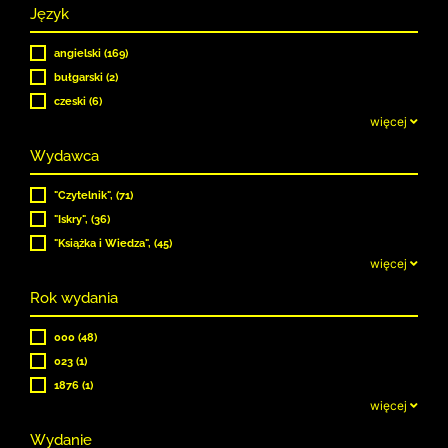
Język
angielski (169)
bułgarski (2)
czeski (6)
więcej
Wydawca
"Czytelnik", (71)
"Iskry", (36)
"Książka i Wiedza", (45)
więcej
Rok wydania
000 (48)
023 (1)
1876 (1)
więcej
Wydanie