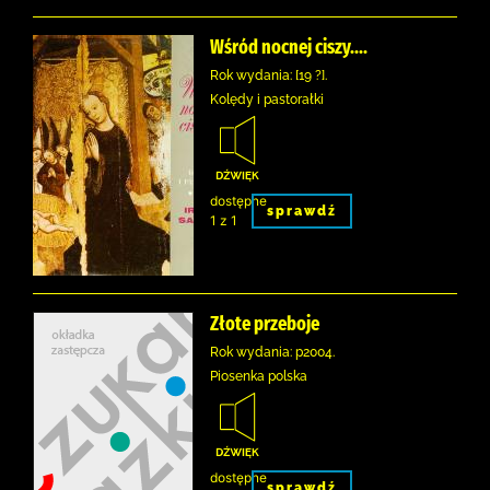
Wśród nocnej ciszy....
Rok wydania: [19 ?].
Kolędy i pastorałki
dostępne
sprawdź
1 z 1
Złote przeboje
Rok wydania: p2004.
Piosenka polska
dostępne
sprawdź