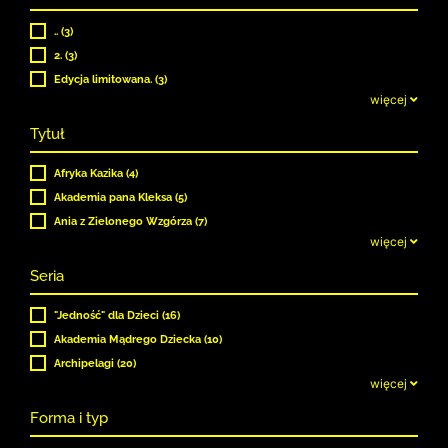
.. (3)
2. (3)
Edycja limitowana. (3)
więcej
Tytuł
Afryka Kazika (4)
Akademia pana Kleksa (5)
Ania z Zielonego Wzgórza (7)
więcej
Seria
"Jedność" dla Dzieci (16)
Akademia Mądrego Dziecka (10)
Archipelagi (20)
więcej
Forma i typ