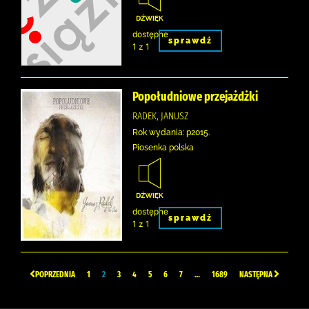
dostępne
sprawdź
1 z 1
Popołudniowe przejażdżki
RADEK, JANUSZ
Rok wydania: p2015.
Piosenka polska
dostępne
sprawdź
1 z 1
POPRZEDNIA
1
2
3
4
5
6
7
…
1689
NASTĘPNA