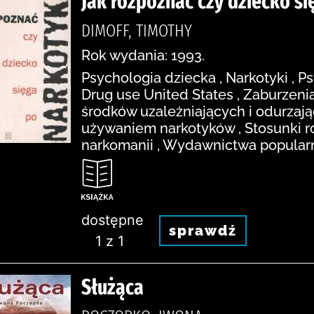
Jak rozpoznać czy dziecko si
DIMOFF, TIMOTHY
Rok wydania: 1993.
Psychologia dziecka , Narkotyki , P
Drug use United States , Zaburzen
środków uzależniających i odurzają
używaniem narkotyków , Stosunki rod
narkomanii , Wydawnictwa popular
dostępne
sprawdź
1 z 1
Służąca