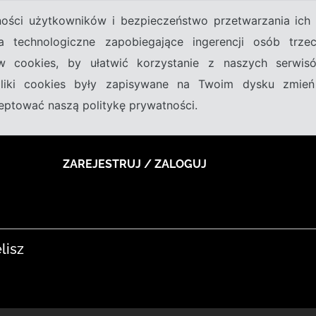
tności użytkowników i bezpieczeństwo przetwarzania ic
a technologiczne zapobiegające ingerencji osób trz
w cookies, by ułatwić korzystanie z naszych serwi
 pliki cookies były zapisywane na Twoim dysku zmień
kceptować naszą politykę prywatności.
ZAREJESTRUJ / ZALOGUJ
lisz