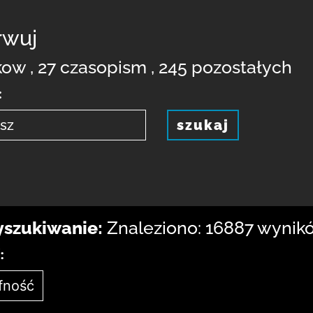
rwuj
kow , 27 czasopism , 245 pozostałych
:
szukaj
szukiwanie:
Znaleziono: 16887 wynikó
: