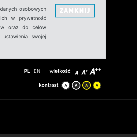
h danych osobowych
ZAMKNIJ
ecich w prywatność
sów oraz do celów
 ustawienia swojej
PL
EN
wielkość:
kontrast: