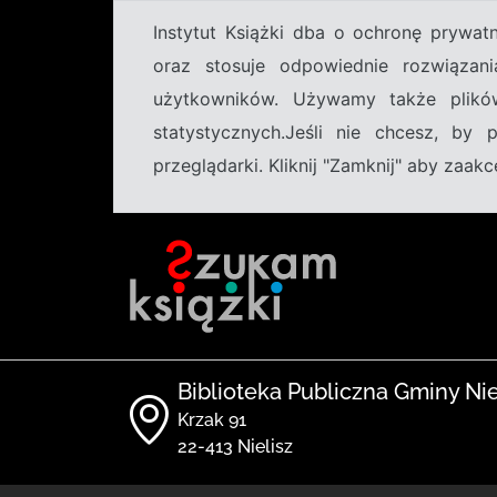
Instytut Książki dba o ochronę prywa
oraz stosuje odpowiednie rozwiązani
użytkowników. Używamy także plikó
statystycznych.Jeśli nie chcesz, by
przeglądarki. Kliknij "Zamknij" aby zaa
Biblioteka Publiczna Gminy Nie
Krzak 91
22-413 Nielisz