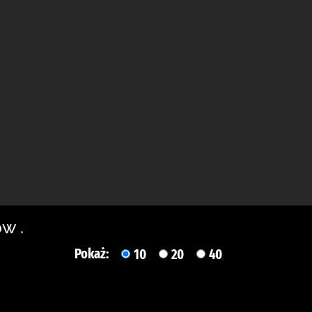
w .
Pokaż:
10
20
40