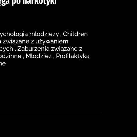
ęga po narkotyki
sychologia młodzieży , Children
ia związane z używaniem
cych , Zaburzenia związane z
zinne , Młodzież , Profilaktyka
ne