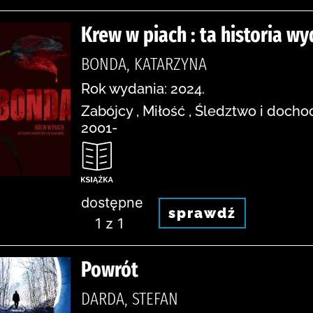
Krew w piach : ta historia w
BONDA, KATARZYNA
Rok wydania: 2024.
Zabójcy , Miłość , Śledztwo i dochod
2001-
dostępne
sprawdź
1 z 1
Powrót
DARDA, STEFAN