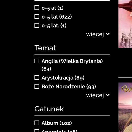
0-5 at (1)
0-5 lat (622)
0-5 lat. (1)
więcej
Temat
Anglia (Wielka Brytania)
(64)
Arystokracja (89)
Boże Narodzenie (93)
więcej
Gatunek
Album (102)