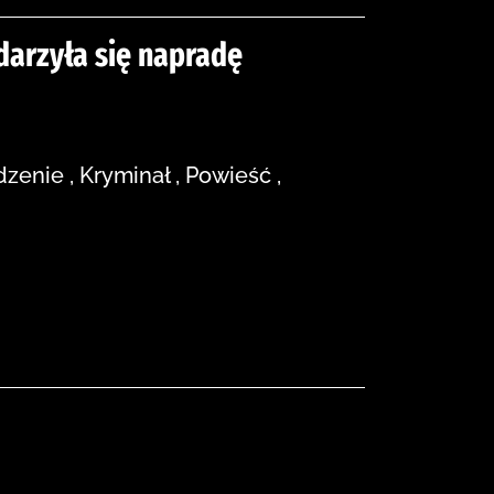
ydarzyła się napradę
zenie , Kryminał , Powieść ,