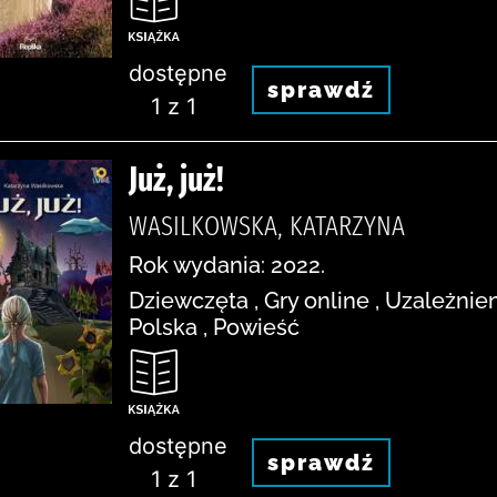
dostępne
sprawdź
1 z 1
Już, już!
WASILKOWSKA, KATARZYNA
Rok wydania: 2022.
Dziewczęta , Gry online , Uzależni
Polska , Powieść
dostępne
sprawdź
1 z 1