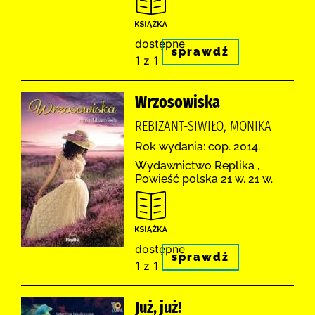
dostępne
sprawdź
1 z 1
Wrzosowiska
REBIZANT-SIWIŁO, MONIKA
Rok wydania: cop. 2014.
Wydawnictwo Replika ,
Powieść polska 21 w. 21 w.
dostępne
sprawdź
1 z 1
Już, już!