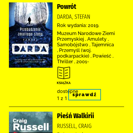
Powrót
DARDA, STEFAN
Rok wydania: 2019.
Muzeum Narodowe Ziemi
Przemyskiej , Amulety ,
Samobójstwo , Tajemnica
, Przemyśl (woj.
podkarpackie) , Powieść ,
Thriller , 2001-
dostępne
sprawdź
1 z 1
Pieśń Walkirii
RUSSELL, CRAIG