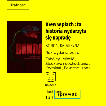
Krew w piach : ta
historia wydarzyła
się napradę
BONDA, KATARZYNA
Rok wydania: 2024.
Zabójcy , Miłość ,
Śledztwo i dochodzenie ,
Kryminał , Powieść , 2001-
dostępne
sprawdź
1 z 1