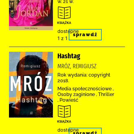
w. 21 w.
dostępne
sprawdź
1 z 1
Hashtag
MRÓZ, REMIGIUSZ
Rok wydania: copyright
2018.
Media społecznościowe ,
Osoby zaginione , Thriller
, Powieść
dostępne
sprawdź