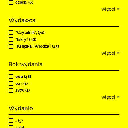
czeski (6)
więcej
Wydawca
"Czytelnik", (71)
"Iskry", (36)
"Książka i Wiedza", (45)
więcej
Rok wydania
000 (48)
023 (1)
1876 (1)
więcej
Wydanie
.. (3)
2. (3)