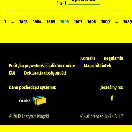
1 z 1
1
…
1603
1604
1605
1606
1607
1608
1609
…
1689
Kontakt
Regulamin
Polityka prywatności i plików cookie
Mapa bibliotek
FAQ
Deklaracja dostępności
Dane pochodzą z systemu:
Jesteśmy na:
© 2019 Instytut Książki
v.1.4.0 created by IK & H7