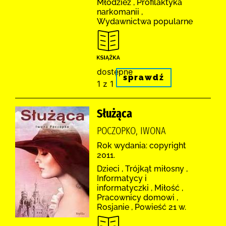
Młodzież , Profilaktyka
narkomanii ,
Wydawnictwa popularne
dostępne
sprawdź
1 z 1
Służąca
POCZOPKO, IWONA
Rok wydania: copyright
2011.
Dzieci , Trójkąt miłosny ,
Informatycy i
informatyczki , Miłość ,
Pracownicy domowi ,
Rosjanie , Powieść 21 w.