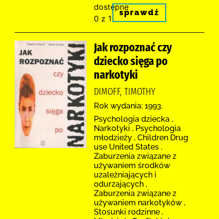
dostępne
sprawdź
0 z 1
Jak rozpoznać czy
dziecko sięga po
narkotyki
DIMOFF, TIMOTHY
Rok wydania: 1993.
Psychologia dziecka ,
Narkotyki , Psychologia
młodzieży , Children Drug
use United States ,
Zaburzenia związane z
używaniem środków
uzależniających i
odurzających ,
Zaburzenia związane z
używaniem narkotyków ,
Stosunki rodzinne ,