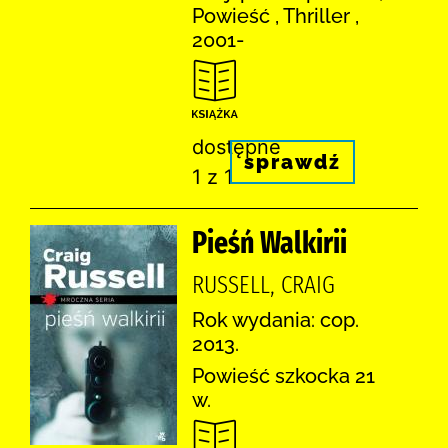
Powieść , Thriller ,
2001-
dostępne
sprawdź
1 z 1
Pieśń Walkirii
RUSSELL, CRAIG
Rok wydania: cop.
2013.
Powieść szkocka 21
w.