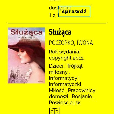
dostępne
sprawdź
1 z 1
Służąca
POCZOPKO, IWONA
Rok wydania:
copyright 2011.
Dzieci , Trójkąt
miłosny ,
Informatycy i
informatyczki ,
Miłość , Pracownicy
domowi , Rosjanie ,
Powieść 21 w.