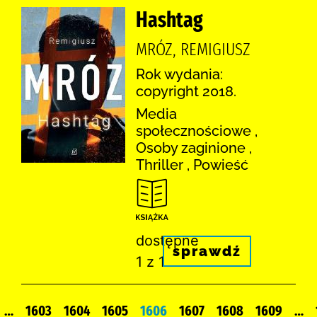
Hashtag
MRÓZ, REMIGIUSZ
Rok wydania:
copyright 2018.
Media
społecznościowe ,
Osoby zaginione ,
Thriller , Powieść
dostępne
sprawdź
1 z 1
…
1603
1604
1605
1606
1607
1608
1609
…