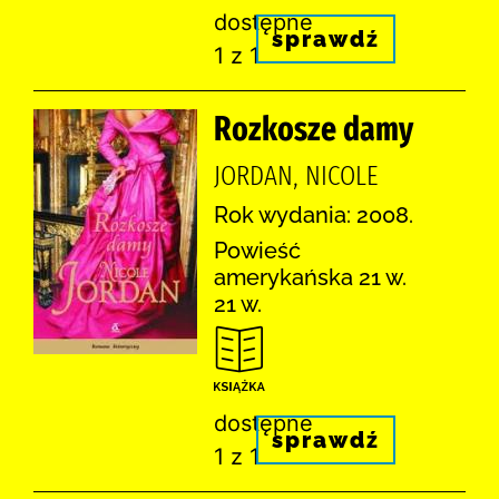
dostępne
sprawdź
1 z 1
Rozkosze damy
JORDAN, NICOLE
Rok wydania: 2008.
Powieść
amerykańska 21 w.
21 w.
dostępne
sprawdź
1 z 1