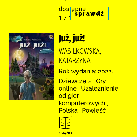
dostępne
sprawdź
1 z 1
Już, już!
WASILKOWSKA,
KATARZYNA
Rok wydania: 2022.
Dziewczęta , Gry
online , Uzależnienie
od gier
komputerowych ,
Polska , Powieść