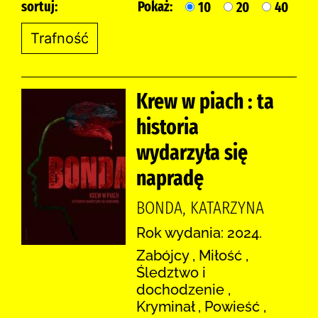
sortuj:
Pokaż:
10
20
40
Krew w piach : ta
historia
wydarzyła się
napradę
BONDA, KATARZYNA
Rok wydania: 2024.
Zabójcy , Miłość ,
Śledztwo i
dochodzenie ,
Kryminał , Powieść ,