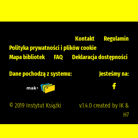
Kontakt
Regulamin
Polityka prywatności i plików cookie
Mapa bibliotek
FAQ
Deklaracja dostępności
Dane pochodzą z systemu:
Jesteśmy na:
© 2019 Instytut Książki
v.1.4.0 created by IK &
H7