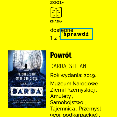
2001-
dostępne
sprawdź
1 z 1
Powrót
DARDA, STEFAN
Rok wydania: 2019.
Muzeum Narodowe
Ziemi Przemyskiej ,
Amulety ,
Samobójstwo ,
Tajemnica , Przemyśl
(woj. podkarpackie) ,