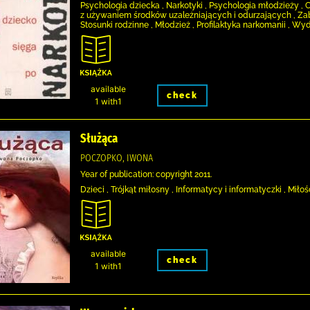
Psychologia dziecka , Narkotyki , Psychologia młodzieży , 
z używaniem środków uzależniających i odurzających , Za
Stosunki rodzinne , Młodzież , Profilaktyka narkomanii , 
available
check
1 with1
Służąca
POCZOPKO, IWONA
Year of publication: copyright 2011.
Dzieci , Trójkąt miłosny , Informatycy i informatyczki , Mił
available
check
1 with1