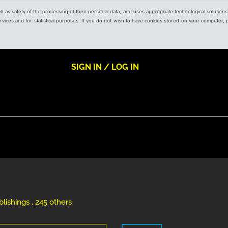
ell as safety of the processing of their personal data, and uses appropriate technological solution
 services and for statistical purposes. If you do not wish to have cookies stored on your computer,
SIGN IN / LOG IN
lishings , 245 others