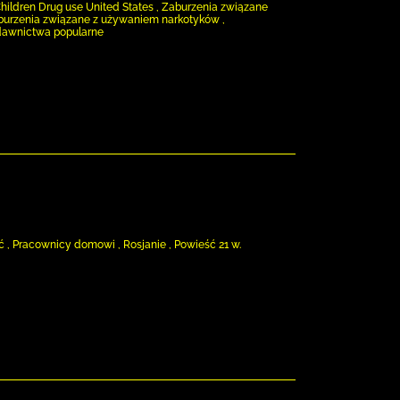
Children Drug use United States , Zaburzenia związane
burzenia związane z używaniem narkotyków ,
Wydawnictwa popularne
ość , Pracownicy domowi , Rosjanie , Powieść 21 w.