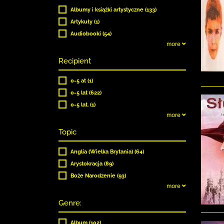
Albumy i książki artystyczne (133)
Artykuły (1)
Audiobooki (54)
more
Recipient
0-5 at (1)
0-5 lat (622)
0-5 lat. (1)
more
Topic
Anglia (Wielka Brytania) (64)
Arystokracja (89)
Boże Narodzenie (93)
more
Genre:
Album (102)