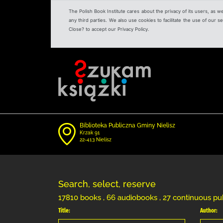
The Polish Book Institute cares about the privacy of its users, as w
any third parties. We also use cookies to facilitate the use of our
Close? to accept our Privacy Policy.
Biblioteka Publiczna Gminy Nielisz
Krzak 91
22-413 Nielisz
Search, select, reserve
17810 books , 66 audiobooks , 27 continuous pub
Title:
Author: