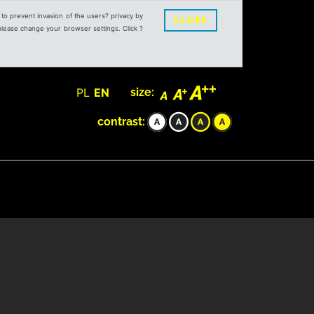
s to prevent invasion of the users? privacy by
CLOSE
 please change your browser settings. Click ?
PL
EN
size:
contrast: