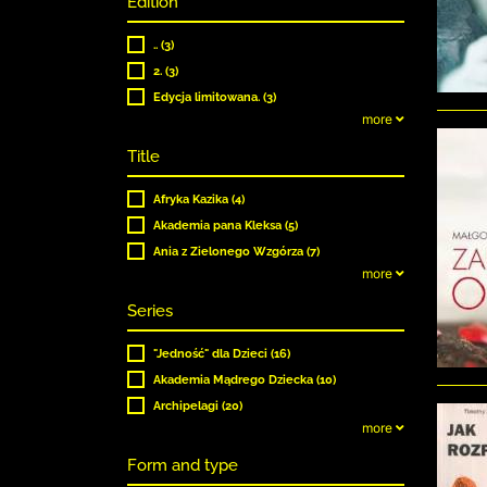
Edition
.. (3)
2. (3)
Edycja limitowana. (3)
more
Title
Afryka Kazika (4)
Akademia pana Kleksa (5)
Ania z Zielonego Wzgórza (7)
more
Series
"Jedność" dla Dzieci (16)
Akademia Mądrego Dziecka (10)
Archipelagi (20)
more
Form and type