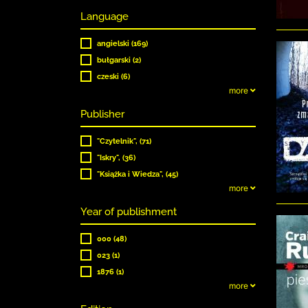
Language
angielski (169)
bułgarski (2)
czeski (6)
more
Publisher
"Czytelnik", (71)
"Iskry", (36)
"Książka i Wiedza", (45)
more
Year of publishment
000 (48)
023 (1)
1876 (1)
more