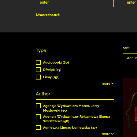
Advanced search
sort:
Type
Audiobooki (60)
Dźwięk (29)
Filmy (151)
more
Author
Agencja Wydawnicza Morex, Jerzy
Mostowski (45)
Agencja Wydawniczo-Reklamowa Skarpa
Warszawska (98)
Agnieszka Lingas-Łoniewska. (47)
more