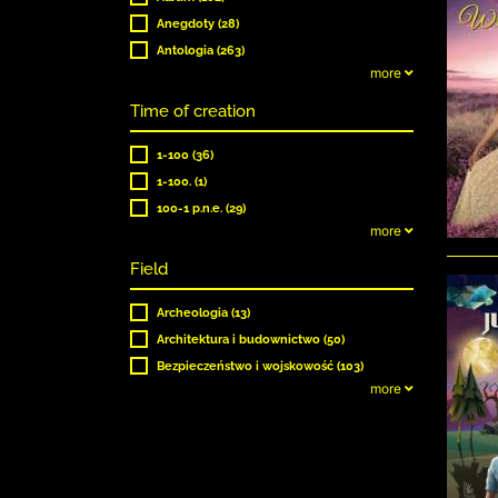
Anegdoty (28)
Antologia (263)
more
Time of creation
1-100 (36)
1-100. (1)
100-1 p.n.e. (29)
more
Field
Archeologia (13)
Architektura i budownictwo (50)
Bezpieczeństwo i wojskowość (103)
more