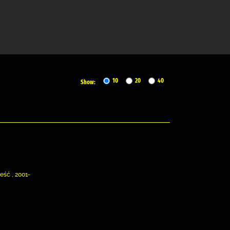
10
20
40
Show:
eść , 2001-