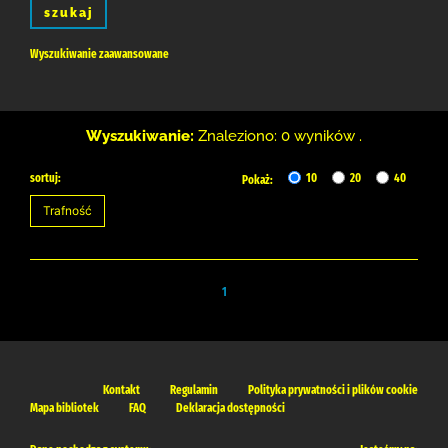
szukaj
Wyszukiwanie zaawansowane
Wyszukiwanie:
Znaleziono: 0 wyników .
sortuj:
10
20
40
Pokaż:
1
Kontakt
Regulamin
Polityka prywatności i plików cookie
Mapa bibliotek
FAQ
Deklaracja dostępności