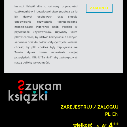
Instytut Książki dba o ochronę prywatności
ZAMKNIJ
użytkowników i bezpieczeństwo przetwarzania
ich danych osobowych oraz stosuje
odpowiednie rozwiązania technologiczne
zapobiegające ingerencji osób trzecich w
prywatność użytkowników. Używamy także
plików cookies, by ułatwić korzystanie z naszych
serwisów oraz do celów statystycznych.Jeśli nie
chcesz, by pliki cookies były zapisywane na
Twoim dysku zmień ustawienia swojej
przeglądarki. Kliknij "Zamknij" aby zaakceptować
naszą politykę prywatności.
ZAREJESTRUJ / ZALOGUJ
PL
EN
wielkość: