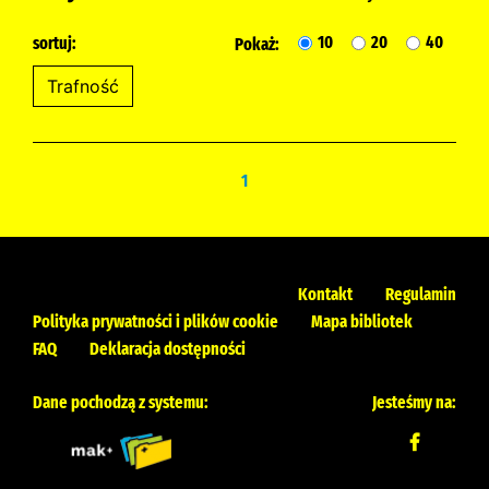
10
20
40
sortuj:
Pokaż:
1
Kontakt
Regulamin
Polityka prywatności i plików cookie
Mapa bibliotek
FAQ
Deklaracja dostępności
Dane pochodzą z systemu:
Jesteśmy na: