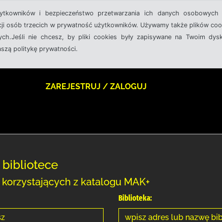
żytkowników i bezpieczeństwo przetwarzania ich danych osobowych 
cji osób trzecich w prywatność użytkowników. Używamy także plików cook
ch.Jeśli nie chcesz, by pliki cookies były zapisywane na Twoim dysk
aszą politykę prywatności.
ZAREJESTRUJ / ZALOGUJ
 bibliotece
h korzystających z katalogu MAK+
Biblioteka: