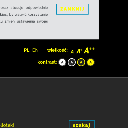
oraz stosuje odpowiednie
ZAMKNIJ
ies, by ułatwić korzystanie
u zmień ustawienia swojej
PL
EN
wielkość:
kontrast:
szukaj