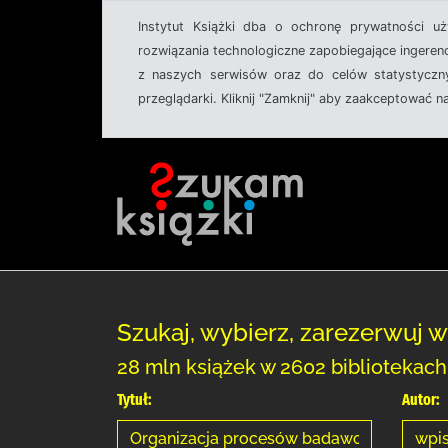
Instytut Książki dba o ochronę prywatności u
rozwiązania technologiczne zapobiegające ingeren
z naszych serwisów oraz do celów statystyczny
przeglądarki. Kliknij "Zamknij" aby zaakceptować n
Szukaj, wybierz, zarezerwuj w
28 mln książek w 2602 bibliotekac
Tytuł:
Autor: