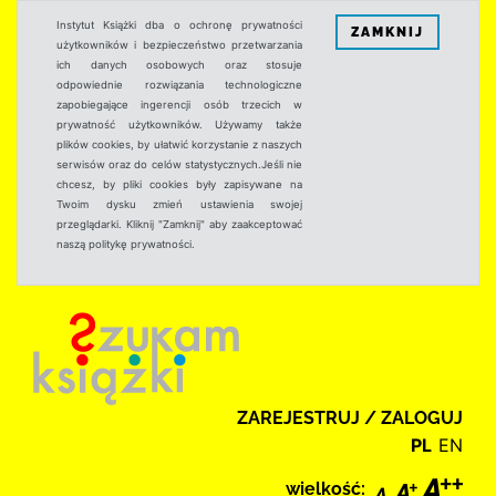
Instytut Książki dba o ochronę prywatności
ZAMKNIJ
użytkowników i bezpieczeństwo przetwarzania
ich danych osobowych oraz stosuje
odpowiednie rozwiązania technologiczne
zapobiegające ingerencji osób trzecich w
prywatność użytkowników. Używamy także
plików cookies, by ułatwić korzystanie z naszych
serwisów oraz do celów statystycznych.Jeśli nie
chcesz, by pliki cookies były zapisywane na
Twoim dysku zmień ustawienia swojej
przeglądarki. Kliknij "Zamknij" aby zaakceptować
naszą politykę prywatności.
ZAREJESTRUJ / ZALOGUJ
PL
EN
wielkość: