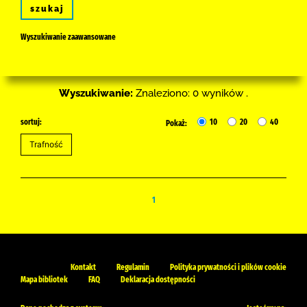
szukaj
Wyszukiwanie zaawansowane
Wyszukiwanie:
Znaleziono: 0 wyników .
sortuj:
10
20
40
Pokaż:
1
Kontakt
Regulamin
Polityka prywatności i plików cookie
Mapa bibliotek
FAQ
Deklaracja dostępności