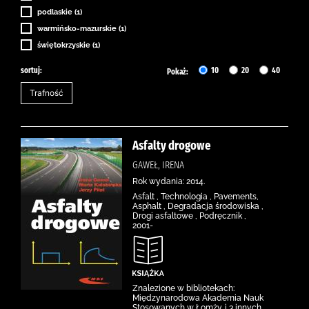
podlaskie (1)
warmińsko-mazurskie (1)
świętokrzyskie (1)
sortuj:
10
20
40
Pokaż:
Asfalty drogowe
GAWEŁ, IRENA
Rok wydania: 2014.
Asfalt , Technologia , Pavements,
Asphalt , Degradacja środowiska ,
Drogi asfaltowe , Podręcznik ,
2001-
Znalezione w bibliotekach:
Międzynarodowa Akademia Nauk
Stosowanych w Łomży. i 3 innych