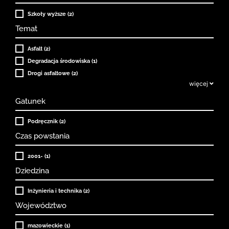
Szkoły wyższe (2)
Temat
Asfalt (2)
Degradacja środowiska (1)
Drogi asfaltowe (2)
więcej
Gatunek
Podręcznik (2)
Czas powstania
2001- (1)
Dziedzina
Inżynieria i technika (2)
Województwo
mazowieckie (1)