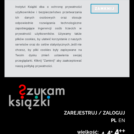
Instytut Książki dba o ochronę prywatności
ZAMKNIJ
użytkowników i bezpieczeństwo przetwarzania
ich danych osobowych oraz stosuje
odpowiednie rozwiązania technologiczne
zapobiegające ingerencji osób trzecich w
prywatność użytkowników. Używamy także
plików cookies, by ułatwić korzystanie z naszych
serwisów oraz do celów statystycznych.Jeśli nie
chcesz, by pliki cookies były zapisywane na
Twoim dysku zmień ustawienia swojej
przeglądarki. Kliknij "Zamknij" aby zaakceptować
naszą politykę prywatności.
ZAREJESTRUJ / ZALOGUJ
PL
EN
wielkość: