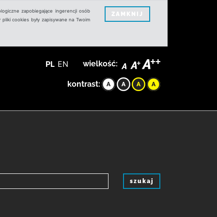
logiczne zapobiegające ingerencji osób
ZAMKNIJ
 pliki cookies były zapisywane na Twoim
PL
EN
wielkość:
kontrast:
szukaj