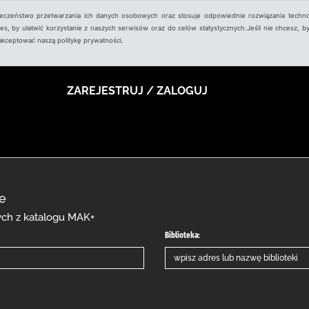
ieczeństwo przetwarzania ich danych osobowych oraz stosuje odpowiednie rozwiązania techno
, by ułatwić korzystanie z naszych serwisów oraz do celów statystycznych.Jeśli nie chcesz, by
aakceptować naszą politykę prywatności.
ZAREJESTRUJ / ZALOGUJ
ce
cych z katalogu MAK+
Biblioteka: