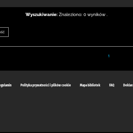
Wyszukiwanie:
Znaleziono: 0 wyników .
1
egulamin
Polityka prywatności i plików cookie
Mapa bibliotek
FAQ
Deklar