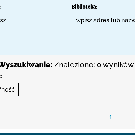
:
Biblioteka:
Wyszukiwanie:
Znaleziono: 0 wyników 
:
1