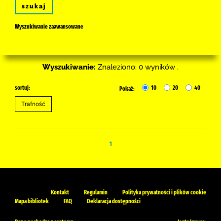
szukaj
Wyszukiwanie zaawansowane
Wyszukiwanie:
Znaleziono: 0 wyników .
sortuj:
10
20
40
Pokaż:
1
Kontakt
Regulamin
Polityka prywatności i plików cookie
Mapa bibliotek
FAQ
Deklaracja dostępności