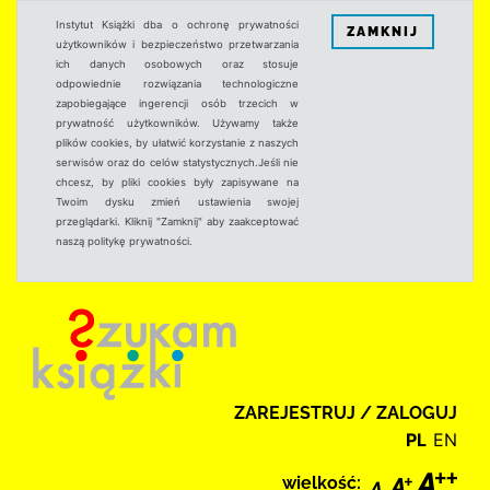
Instytut Książki dba o ochronę prywatności
ZAMKNIJ
użytkowników i bezpieczeństwo przetwarzania
ich danych osobowych oraz stosuje
odpowiednie rozwiązania technologiczne
zapobiegające ingerencji osób trzecich w
prywatność użytkowników. Używamy także
plików cookies, by ułatwić korzystanie z naszych
serwisów oraz do celów statystycznych.Jeśli nie
chcesz, by pliki cookies były zapisywane na
Twoim dysku zmień ustawienia swojej
przeglądarki. Kliknij "Zamknij" aby zaakceptować
naszą politykę prywatności.
ZAREJESTRUJ / ZALOGUJ
PL
EN
wielkość: