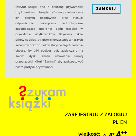
Instytut Książki dba o ochronę prywatności
ZAMKNIJ
użytkowników i bezpieczeństwo przetwarzania
ich danych osobowych oraz stosuje
odpowiednie rozwiązania technologiczne
zapobiegające ingerencji osób trzecich w
prywatność użytkowników. Używamy także
plików cookies, by ułatwić korzystanie z naszych
serwisów oraz do celów statystycznych.Jeśli nie
chcesz, by pliki cookies były zapisywane na
Twoim dysku zmień ustawienia swojej
przeglądarki. Kliknij "Zamknij" aby zaakceptować
naszą politykę prywatności.
ZAREJESTRUJ / ZALOGUJ
PL
EN
wielkość: