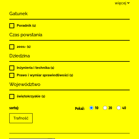
więcej
Gatunek
Poradnik (1)
Czas powstania
2001- (1)
Dziedzina
Inżynieria i technika (1)
Prawo i wymiar sprawiedliwości (1)
Województwo
świętokrzyskie (1)
sortuj:
10
20
40
Pokaż: