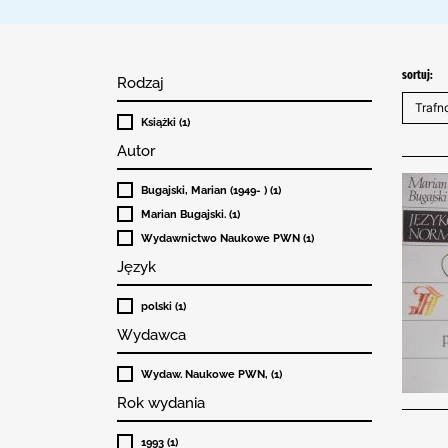
sortuj:
Rodzaj
Książki (1)
Autor
Bugajski, Marian (1949- ) (1)
Marian Bugajski. (1)
Wydawnictwo Naukowe PWN (1)
Język
polski (1)
Wydawca
Wydaw. Naukowe PWN, (1)
Rok wydania
1993 (1)