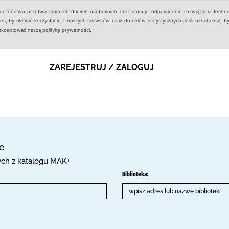
ieczeństwo przetwarzania ich danych osobowych oraz stosuje odpowiednie rozwiązania techno
, by ułatwić korzystanie z naszych serwisów oraz do celów statystycznych.Jeśli nie chcesz, by
aakceptować naszą politykę prywatności.
ZAREJESTRUJ / ZALOGUJ
ce
cych z katalogu MAK+
Biblioteka: