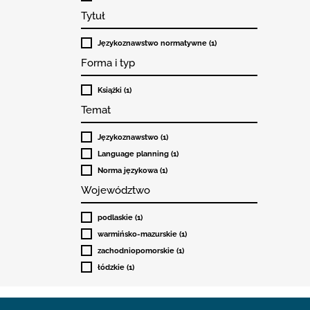
Tytuł
Językoznawstwo normatywne (1)
Forma i typ
Książki (1)
Temat
Językoznawstwo (1)
Language planning (1)
Norma językowa (1)
Województwo
podlaskie (1)
warmińsko-mazurskie (1)
zachodniopomorskie (1)
łódzkie (1)