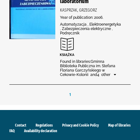
laboratorium
KASPRZAK, GRZEGORZ
Year of publication: 2006.
Automatyzacja , Elektroenergetyka
, Zabezpieczenia elektryczne ,
Podręcznik
Found in libraries:Gminna
Biblioteka Publiczna im. Stefana
Floriana Garczyńskiego w
Cekowie-Kolonii and4 other
1
Contact
Regulations
Privacy and Cookie Policy
Map of libraries
FAQ
Availability declaration