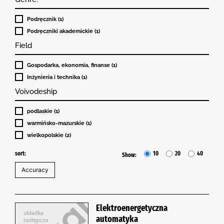
Podręcznik (1)
Podręczniki akademickie (1)
Field
Gospodarka, ekonomia, finanse (1)
Inżynieria i technika (1)
Voivodeship
podlaskie (1)
warmińsko-mazurskie (1)
wielkopolskie (2)
sort:
10
20
40
Show:
Elektroenergetyczna
automatyka