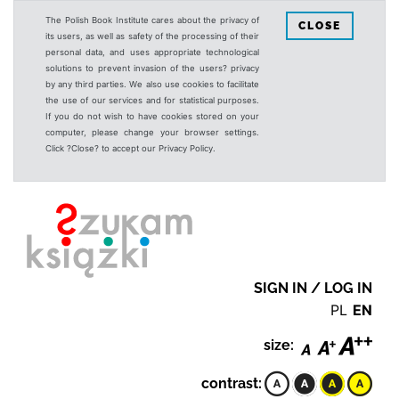
The Polish Book Institute cares about the privacy of
CLOSE
its users, as well as safety of the processing of their
personal data, and uses appropriate technological
solutions to prevent invasion of the users? privacy
by any third parties. We also use cookies to facilitate
the use of our services and for statistical purposes.
If you do not wish to have cookies stored on your
computer, please change your browser settings.
Click ?Close? to accept our Privacy Policy.
SIGN IN / LOG IN
PL
EN
size:
contrast: