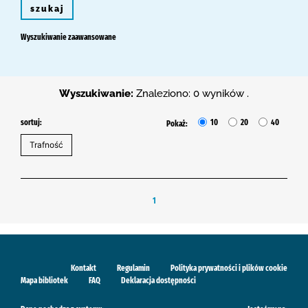
szukaj
Wyszukiwanie zaawansowane
Wyszukiwanie:
Znaleziono: 0 wyników .
sortuj:
10
20
40
Pokaż:
1
Kontakt
Regulamin
Polityka prywatności i plików cookie
Mapa bibliotek
FAQ
Deklaracja dostępności