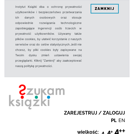
Instytut Książki dba o ochronę prywatności
ZAMKNIJ
użytkowników i bezpieczeństwo przetwarzania
ich danych osobowych oraz stosuje
odpowiednie rozwiązania technologiczne
zapobiegające ingerencji osób trzecich w
prywatność użytkowników. Używamy także
plików cookies, by ułatwić korzystanie z naszych
serwisów oraz do celów statystycznych.Jeśli nie
chcesz, by pliki cookies były zapisywane na
Twoim dysku zmień ustawienia swojej
przeglądarki. Kliknij "Zamknij" aby zaakceptować
naszą politykę prywatności.
ZAREJESTRUJ / ZALOGUJ
PL
EN
wielkość: