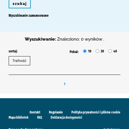
szukaj
Wyszukiwanie zaawansowane
Wyszukiwanie:
Znaleziono: 0 wyników .
sortuj:
10
20
40
Pokaż:
1
Kontakt
Regulamin
Polityka prywatności i plików cookie
Mapa bibliotek
FAQ
Deklaracja dostępności