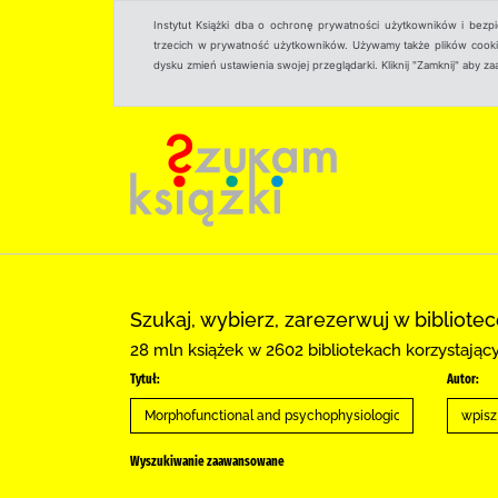
Instytut Książki dba o ochronę prywatności użytkowników i bezp
trzecich w prywatność użytkowników. Używamy także plików cookies
dysku zmień ustawienia swojej przeglądarki. Kliknij "Zamknij" aby z
Szukaj, wybierz, zarezerwuj w bibliote
28 mln książek w 2602 bibliotekach korzystają
Tytuł:
Autor:
Wyszukiwanie zaawansowane