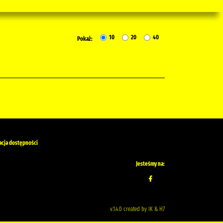
10
20
40
Pokaż:
acja dostępności
Jesteśmy na:
v.1.4.0 created by IK & H7