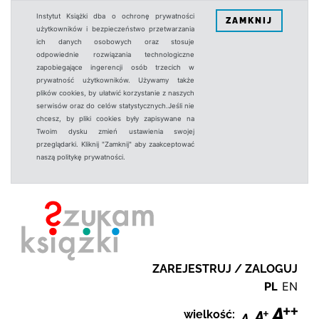
Instytut Książki dba o ochronę prywatności
ZAMKNIJ
użytkowników i bezpieczeństwo przetwarzania
ich danych osobowych oraz stosuje
odpowiednie rozwiązania technologiczne
zapobiegające ingerencji osób trzecich w
prywatność użytkowników. Używamy także
plików cookies, by ułatwić korzystanie z naszych
serwisów oraz do celów statystycznych.Jeśli nie
chcesz, by pliki cookies były zapisywane na
Twoim dysku zmień ustawienia swojej
przeglądarki. Kliknij "Zamknij" aby zaakceptować
naszą politykę prywatności.
ZAREJESTRUJ / ZALOGUJ
PL
EN
wielkość: