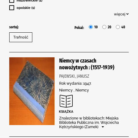
mazowieckie (1)
opolskie (1)
więcej
sortuj:
10
20
40
Pokaż:
Niemcy w czasach
nowożytnych : (1517-1939)
PAJEWSKI, JANUSZ
Rok wydania: 1947.
Niemcy , Niemcy
Znalezione w bibliotekach: Miejska
Biblioteka Publiczna im. Wojciecha
Kętrzyńskiego (Zamek)