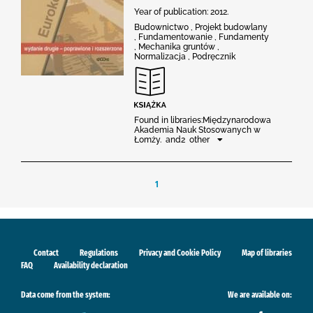
Year of publication: 2012.
Budownictwo , Projekt budowlany
, Fundamentowanie , Fundamenty
, Mechanika gruntów ,
Normalizacja , Podręcznik
Found in libraries:Międzynarodowa
Akademia Nauk Stosowanych w
Łomży. and2 other
1
Contact
Regulations
Privacy and Cookie Policy
Map of libraries
FAQ
Availability declaration
Data come from the system:
We are available on: