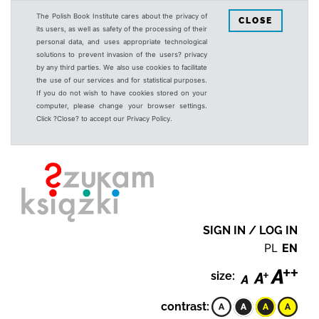
The Polish Book Institute cares about the privacy of
CLOSE
its users, as well as safety of the processing of their
personal data, and uses appropriate technological
solutions to prevent invasion of the users? privacy
by any third parties. We also use cookies to facilitate
the use of our services and for statistical purposes.
If you do not wish to have cookies stored on your
computer, please change your browser settings.
Click ?Close? to accept our Privacy Policy.
SIGN IN / LOG IN
PL
EN
size:
contrast: