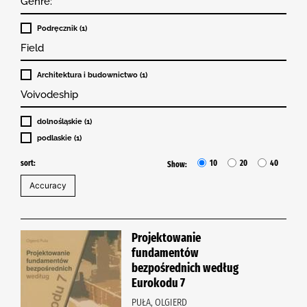
Genre:
Podręcznik (1)
Field
Architektura i budownictwo (1)
Voivodeship
dolnośląskie (1)
podlaskie (1)
sort:
10
20
40
Show:
Projektowanie
fundamentów
bezpośrednich według
Eurokodu 7
PUŁA, OLGIERD