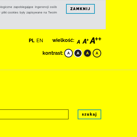
logiczne zapobiegające ingerencji osób
ZAMKNIJ
 pliki cookies były zapisywane na Twoim
PL
EN
wielkość:
kontrast:
szukaj