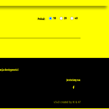
10
20
40
Pokaż:
acja dostępności
Jesteśmy na:
v.1.4.0 created by IK & H7