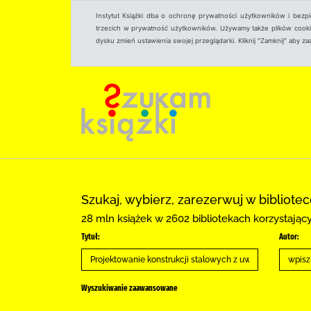
Instytut Książki dba o ochronę prywatności użytkowników i bezp
trzecich w prywatność użytkowników. Używamy także plików cookies
dysku zmień ustawienia swojej przeglądarki. Kliknij "Zamknij" aby z
Szukaj, wybierz, zarezerwuj w bibliote
28 mln książek w 2602 bibliotekach korzystają
Tytuł:
Autor:
Wyszukiwanie zaawansowane