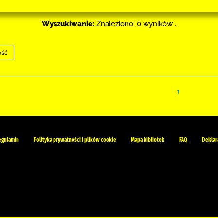
Wyszukiwanie:
Znaleziono: 0 wyników .
1
egulamin
Polityka prywatności i plików cookie
Mapa bibliotek
FAQ
Deklar