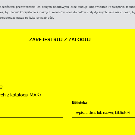
ieczeństwo przetwarzania ich danych osobowych oraz stosuje odpowiednie rozwiązania techno
, by ułatwić korzystanie z naszych serwisów oraz do celów statystycznych.Jeśli nie chcesz, by
aakceptować naszą politykę prywatności.
ZAREJESTRUJ / ZALOGUJ
ce
cych z katalogu MAK+
Biblioteka: