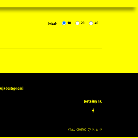
10
20
40
Pokaż:
acja dostępności
Jesteśmy na:
v.1.4.0 created by IK & H7