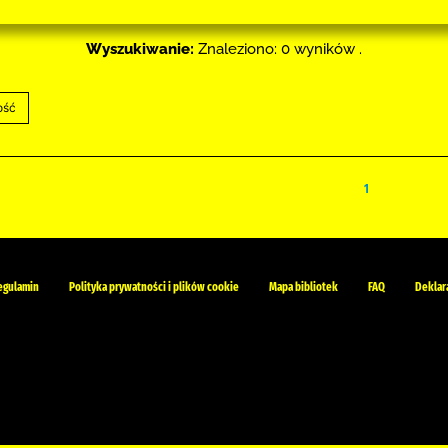
Wyszukiwanie:
Znaleziono: 0 wyników .
1
egulamin
Polityka prywatności i plików cookie
Mapa bibliotek
FAQ
Deklar