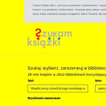
Instytut Książki dba o ochronę prywatności użytkowników i bezp
trzecich w prywatność użytkowników. Używamy także plików cookies
dysku zmień ustawienia swojej przeglądarki. Kliknij "Zamknij" aby z
Szukaj, wybierz, zarezerwuj w bibliote
28 mln książek w 2602 bibliotekach korzystają
Tytuł:
Autor:
Wyszukiwanie zaawansowane