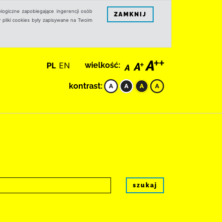
logiczne zapobiegające ingerencji osób
ZAMKNIJ
 pliki cookies były zapisywane na Twoim
PL
EN
wielkość:
kontrast:
szukaj