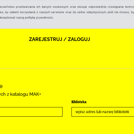
ieczeństwo przetwarzania ich danych osobowych oraz stosuje odpowiednie rozwiązania techno
, by ułatwić korzystanie z naszych serwisów oraz do celów statystycznych.Jeśli nie chcesz, by
aakceptować naszą politykę prywatności.
ZAREJESTRUJ / ZALOGUJ
ce
cych z katalogu MAK+
Biblioteka: