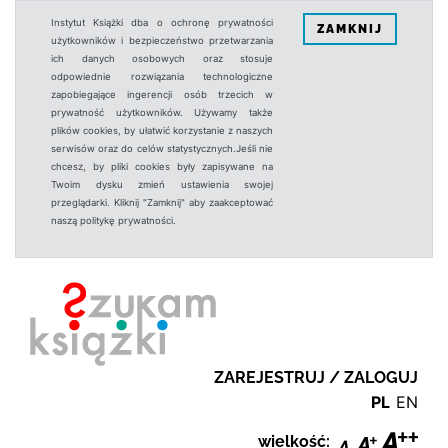
Instytut Książki dba o ochronę prywatności
ZAMKNIJ
użytkowników i bezpieczeństwo przetwarzania
ich danych osobowych oraz stosuje
odpowiednie rozwiązania technologiczne
zapobiegające ingerencji osób trzecich w
prywatność użytkowników. Używamy także
plików cookies, by ułatwić korzystanie z naszych
serwisów oraz do celów statystycznych.Jeśli nie
chcesz, by pliki cookies były zapisywane na
Twoim dysku zmień ustawienia swojej
przeglądarki. Kliknij "Zamknij" aby zaakceptować
naszą politykę prywatności.
ZAREJESTRUJ / ZALOGUJ
PL
EN
wielkość: