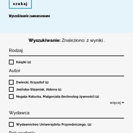
szukaj
Wyszukiwanie zaawansowane
Wyszukiwanie:
Znaleziono: 2 wyniki .
Rodzaj
Książki (2)
Autor
Dwiecki, Krzysztof (1)
Jasińska-Stępniak, Aldona (1)
Nogala-Kałucka, Małgorzata (technolog żywności) (2)
więcej
Wydawca
Wydawnictwo Uniwersytetu Przyrodniczego, (2)
Rok wydania