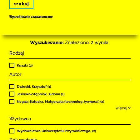
szukaj
Wyszukiwanie zaawansowane
Wyszukiwanie:
Znaleziono: 2 wyniki .
Rodzaj
Książki (2)
Autor
Dwiecki, Krzysztof (1)
Jasińska-Stępniak, Aldona (1)
Nogala-Kałucka, Małgorzata (technolog żywności) (2)
więcej
Wydawca
Wydawnictwo Uniwersytetu Przyrodniczego, (2)
Rok wydania