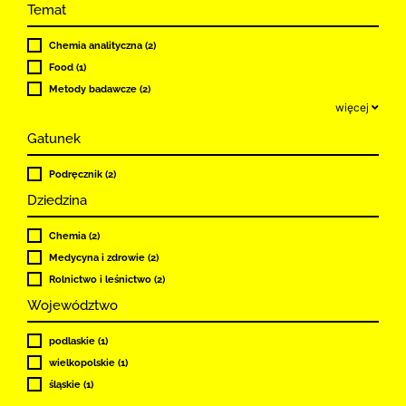
Temat
Chemia analityczna (2)
Food (1)
Metody badawcze (2)
więcej
Gatunek
Podręcznik (2)
Dziedzina
Chemia (2)
Medycyna i zdrowie (2)
Rolnictwo i leśnictwo (2)
Województwo
podlaskie (1)
wielkopolskie (1)
śląskie (1)