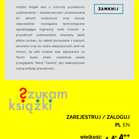
Instytut Książki dba o ochronę prywatności
ZAMKNIJ
użytkowników i bezpieczeństwo przetwarzania
ich danych osobowych oraz stosuje
odpowiednie rozwiązania technologiczne
zapobiegające ingerencji osób trzecich w
prywatność użytkowników. Używamy także
plików cookies, by ułatwić korzystanie z naszych
serwisów oraz do celów statystycznych.Jeśli nie
chcesz, by pliki cookies były zapisywane na
Twoim dysku zmień ustawienia swojej
przeglądarki. Kliknij "Zamknij" aby zaakceptować
naszą politykę prywatności.
ZAREJESTRUJ / ZALOGUJ
PL
EN
wielkość: