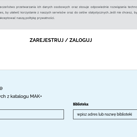
ieczeństwo przetwarzania ich danych osobowych oraz stosuje odpowiednie rozwiązania techno
, by ułatwić korzystanie z naszych serwisów oraz do celów statystycznych.Jeśli nie chcesz, by
aakceptować naszą politykę prywatności.
ZAREJESTRUJ / ZALOGUJ
ce
cych z katalogu MAK+
Biblioteka: