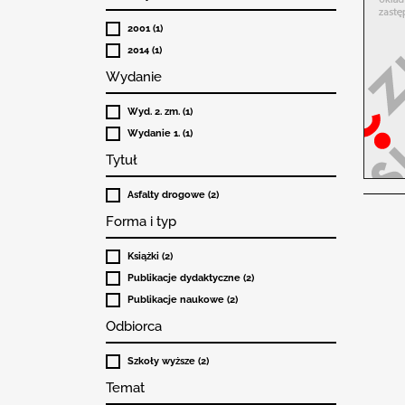
2001 (1)
2014 (1)
Wydanie
Wyd. 2. zm. (1)
Wydanie 1. (1)
Tytuł
Asfalty drogowe (2)
Forma i typ
Książki (2)
Publikacje dydaktyczne (2)
Publikacje naukowe (2)
Odbiorca
Szkoły wyższe (2)
Temat