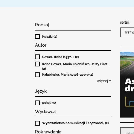
sortuj:
Rodzaj
Książki (2)
Autor
Gaweł, Irena (1937- ) (2)
Irena Gaweł, Maria Kalabińska, Jerzy Piłat.
(2)
Kalabińska, Maria (1926-2003) (2)
więcej
Język
polski (1)
Wydawca
Wydawnictwa Komunikacji i Łączności, (2)
Rok wydania