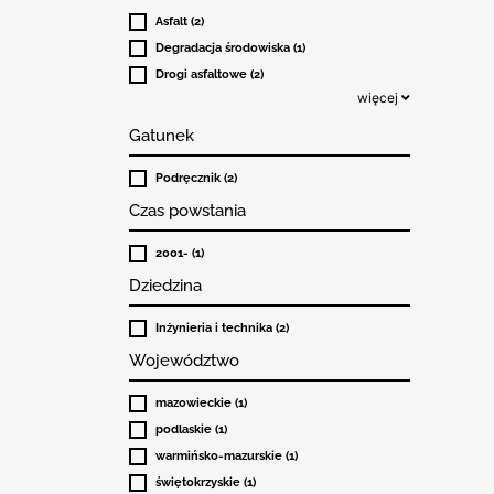
Asfalt (2)
Degradacja środowiska (1)
Drogi asfaltowe (2)
więcej
Gatunek
Podręcznik (2)
Czas powstania
2001- (1)
Dziedzina
Inżynieria i technika (2)
Województwo
mazowieckie (1)
podlaskie (1)
warmińsko-mazurskie (1)
świętokrzyskie (1)