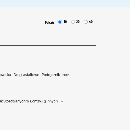
10
20
40
Pokaż:
owiska , Drogi asfaltowe , Podręcznik , 2001-
k Stosowanych w Łomży. i 3 innych