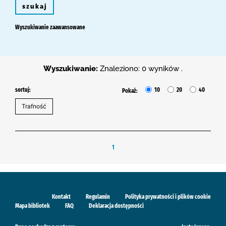
szukaj
Wyszukiwanie zaawansowane
Wyszukiwanie:
Znaleziono: 0 wyników .
sortuj:
10
20
40
Pokaż:
1
Kontakt
Regulamin
Polityka prywatności i plików cookie
Mapa bibliotek
FAQ
Deklaracja dostępności