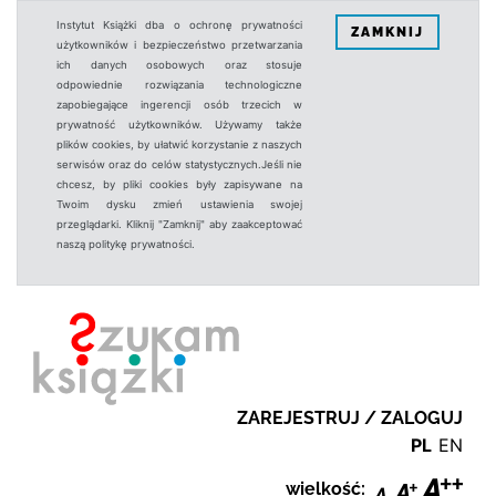
Instytut Książki dba o ochronę prywatności
ZAMKNIJ
użytkowników i bezpieczeństwo przetwarzania
ich danych osobowych oraz stosuje
odpowiednie rozwiązania technologiczne
zapobiegające ingerencji osób trzecich w
prywatność użytkowników. Używamy także
plików cookies, by ułatwić korzystanie z naszych
serwisów oraz do celów statystycznych.Jeśli nie
chcesz, by pliki cookies były zapisywane na
Twoim dysku zmień ustawienia swojej
przeglądarki. Kliknij "Zamknij" aby zaakceptować
naszą politykę prywatności.
ZAREJESTRUJ / ZALOGUJ
PL
EN
wielkość: