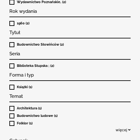
Wydawnictwo Poznańskie, (2)
Rok wydania
1960 (2)
Tytuł
Budownictwo Słowińców (2)
Seria
Biblioteka Słupska ; (2)
Forma i typ
Książki (1)
Temat
Architektura (1)
Budownictwo ludowe (1)
Folklor (1)
więcej