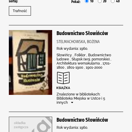
sortuj:
10
20
40
Pokaż:
Budownictwo Słowińców
STELMACHOWSKA, BOŻENA
Rok wydania: 1960.
Słowińcy , Folklor , Budownictwo
ludowe , Słupsk (woj. pomorskie) ,
Architektura wernakularna , 1701-
1800 , 1801-1900 , 1901-2000
Znalezione w bibliotekach:
Biblioteka Miejska w Ustce i 5
innych
Budownictwo Słowińców
Rok wydania: 1960.