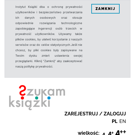
Instytut Książki dba o ochronę prywatności
ZAMKNIJ
użytkowników i bezpieczeństwo przetwarzania
ich danych osobowych oraz stosuje
odpowiednie rozwiązania technologiczne
zapobiegające ingerencji osób trzecich w
prywatność użytkowników. Używamy także
plików cookies, by ułatwić korzystanie z naszych
serwisów oraz do celów statystycznych.Jeśli nie
chcesz, by pliki cookies były zapisywane na
Twoim dysku zmień ustawienia swojej
przeglądarki. Kliknij "Zamknij" aby zaakceptować
naszą politykę prywatności.
ZAREJESTRUJ / ZALOGUJ
PL
EN
wielkość: