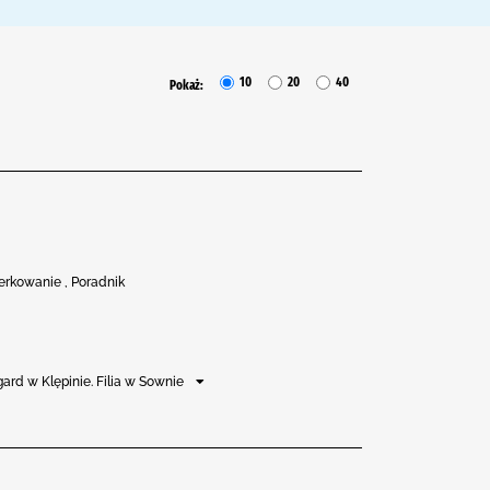
10
20
40
Pokaż:
erkowanie , Poradnik
ard w Klępinie. Filia w Sownie