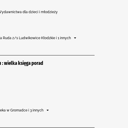
, Wydawnictwa dla dzieci i młodzieży
wa Ruda z/s Ludwikowice Kłodzkie i 1 innych
: wielka księga porad
oteka w Gromadce i 3 innych