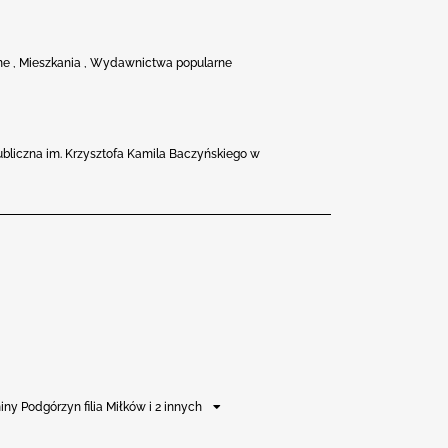
zne , Mieszkania , Wydawnictwa popularne
ubliczna im. Krzysztofa Kamila Baczyńskiego w
ny Podgórzyn filia Miłków i 2 innych