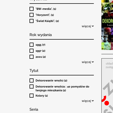
"BW-media", (1)
"Horyzont", (1)
"Świat Książki", (2)
więcej
Rok wydania
1995 (7)
1997 (2)
2001 (2)
więcej
Tytuł
Dekorowanie wnętrz (2)
Dekorowanie wnętrza : 40 pomysłów do
twojego mieszkania (2)
Kolory (1)
więcej
Seria