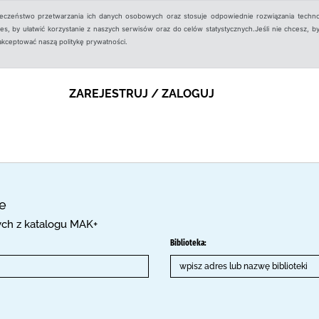
ieczeństwo przetwarzania ich danych osobowych oraz stosuje odpowiednie rozwiązania techno
, by ułatwić korzystanie z naszych serwisów oraz do celów statystycznych.Jeśli nie chcesz, by
aakceptować naszą politykę prywatności.
ZAREJESTRUJ / ZALOGUJ
ce
cych z katalogu MAK+
Biblioteka: