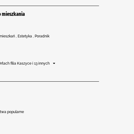
 mieszkania
ieszkań , Estetyka , Poradnik
rłach filia Kaszyce i 13 innych
ctwa popularne