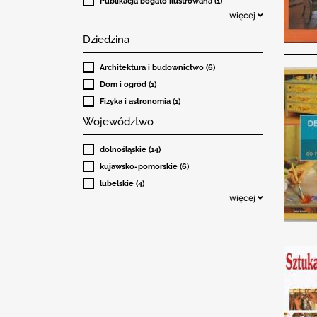
Publikacja bogato ilustrowana (1)
więcej
Dziedzina
Architektura i budownictwo (6)
Dom i ogród (1)
Fizyka i astronomia (1)
Województwo
dolnośląskie (14)
kujawsko-pomorskie (6)
lubelskie (4)
więcej