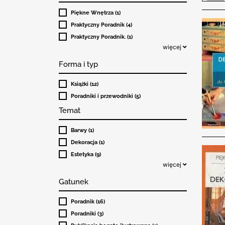
Piękne Wnętrza (1)
Praktyczny Poradnik (4)
Praktyczny Poradnik. (1)
więcej
Forma i typ
Książki (12)
Poradniki i przewodniki (5)
Temat
Barwy (1)
Dekoracja (1)
Estetyka (9)
więcej
Gatunek
Poradnik (16)
Poradniki (3)