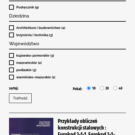
Podręcznik (9)
Dziedzina
Architektura i budownictwo (4)
Inżynieria i technika (3)
Województwo
kujawsko-pomorskie (3)
mazowieckie (2)
podlaskie (3)
warmińsko-mazurskie (1)
sortuj:
10
20
40
Pokaż:
Przykłady obliczeń
konstrukcji stalowych :
Eurokod 3-1-1, Eurokod 3-1-