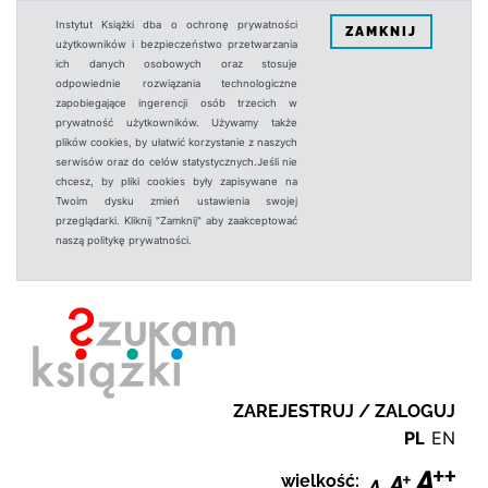
Instytut Książki dba o ochronę prywatności
ZAMKNIJ
użytkowników i bezpieczeństwo przetwarzania
ich danych osobowych oraz stosuje
odpowiednie rozwiązania technologiczne
zapobiegające ingerencji osób trzecich w
prywatność użytkowników. Używamy także
plików cookies, by ułatwić korzystanie z naszych
serwisów oraz do celów statystycznych.Jeśli nie
chcesz, by pliki cookies były zapisywane na
Twoim dysku zmień ustawienia swojej
przeglądarki. Kliknij "Zamknij" aby zaakceptować
naszą politykę prywatności.
ZAREJESTRUJ / ZALOGUJ
PL
EN
wielkość: