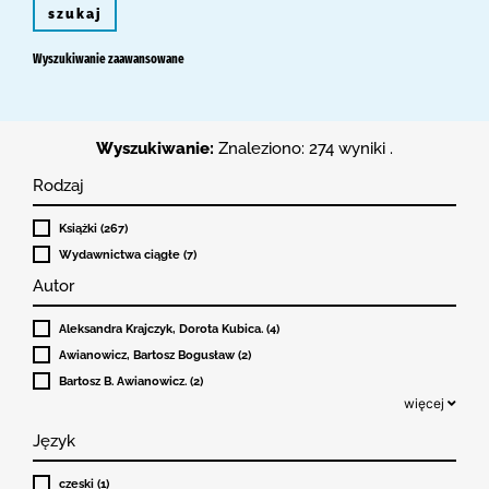
szukaj
Wyszukiwanie zaawansowane
Wyszukiwanie:
Znaleziono: 274 wyniki .
Rodzaj
Książki (267)
Wydawnictwa ciągłe (7)
Autor
Aleksandra Krajczyk, Dorota Kubica. (4)
Awianowicz, Bartosz Bogusław (2)
Bartosz B. Awianowicz. (2)
więcej
Język
czeski (1)