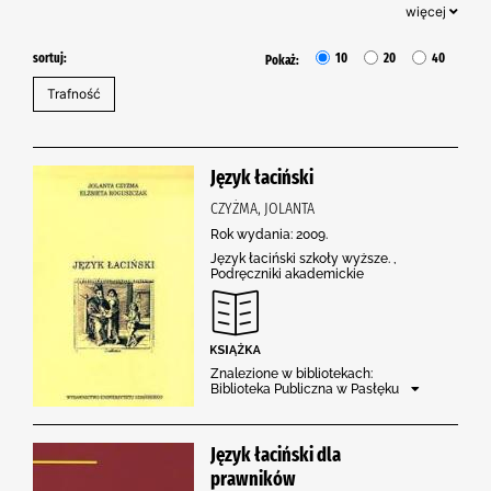
więcej
sortuj:
10
20
40
Pokaż:
Język łaciński
CZYŻMA, JOLANTA
Rok wydania: 2009.
Język łaciński szkoły wyższe. ,
Podręczniki akademickie
Znalezione w bibliotekach:
Biblioteka Publiczna w Pasłęku
Język łaciński dla
prawników