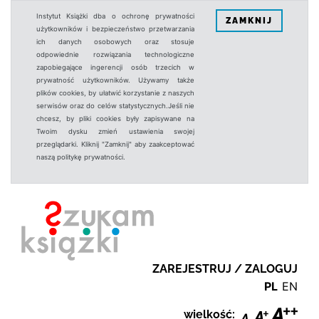
Instytut Książki dba o ochronę prywatności
ZAMKNIJ
użytkowników i bezpieczeństwo przetwarzania
ich danych osobowych oraz stosuje
odpowiednie rozwiązania technologiczne
zapobiegające ingerencji osób trzecich w
prywatność użytkowników. Używamy także
plików cookies, by ułatwić korzystanie z naszych
serwisów oraz do celów statystycznych.Jeśli nie
chcesz, by pliki cookies były zapisywane na
Twoim dysku zmień ustawienia swojej
przeglądarki. Kliknij "Zamknij" aby zaakceptować
naszą politykę prywatności.
ZAREJESTRUJ / ZALOGUJ
PL
EN
wielkość: