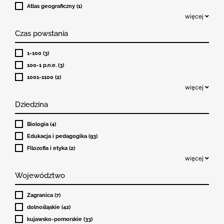
Atlas geograficzny (1)
więcej
Czas powstania
1-100 (3)
100-1 p.n.e. (3)
1001-1100 (2)
więcej
Dziedzina
Biologia (4)
Edukacja i pedagogika (93)
Filozofia i etyka (2)
więcej
Województwo
Zagranica (7)
dolnośląskie (42)
kujawsko-pomorskie (33)