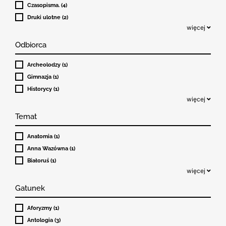
Czasopisma. (4)
Druki ulotne (2)
więcej
Odbiorca
Archeolodzy (1)
Gimnazja (1)
Historycy (1)
więcej
Temat
Anatomia (1)
Anna Wazówna (1)
Białoruś (1)
więcej
Gatunek
Aforyzmy (1)
Antologia (3)