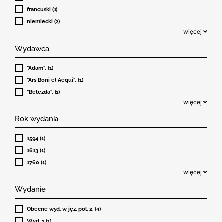
francuski (1)
niemiecki (2)
więcej
Wydawca
"Adam", (1)
"Ars Boni et Aequi", (1)
"Betezda", (1)
więcej
Rok wydania
1594 (1)
1613 (1)
1760 (1)
więcej
Wydanie
Obecne wyd. w jęz. pol. 2. (4)
Wyd. 1 (1)