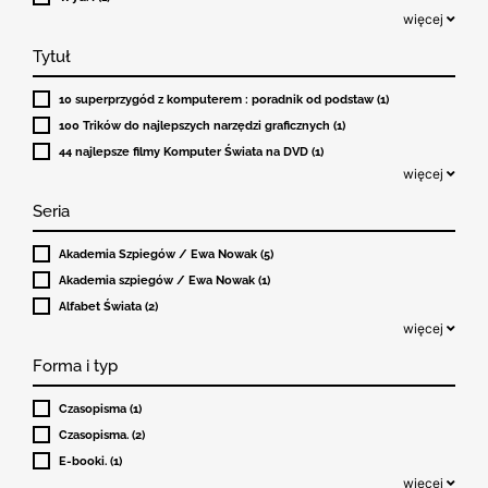
więcej
Tytuł
10 superprzygód z komputerem : poradnik od podstaw (1)
100 Trików do najlepszych narzędzi graficznych (1)
44 najlepsze filmy Komputer Świata na DVD (1)
więcej
Seria
Akademia Szpiegów / Ewa Nowak (5)
Akademia szpiegów / Ewa Nowak (1)
Alfabet Świata (2)
więcej
Forma i typ
Czasopisma (1)
Czasopisma. (2)
E-booki. (1)
więcej