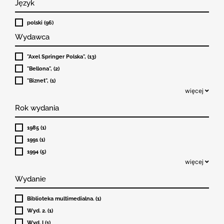
Język
polski (96)
Wydawca
"Axel Springer Polska", (13)
"Bellona", (2)
"Biznet", (1)
więcej
Rok wydania
1985 (1)
1991 (1)
1994 (5)
więcej
Wydanie
Biblioteka multimedialna. (1)
Wyd. 2. (1)
Wyd. I (1)