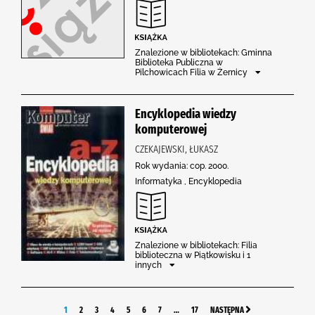
Znalezione w bibliotekach: Gminna
Biblioteka Publiczna w
Pilchowicach Filia w Żernicy
Encyklopedia wiedzy
komputerowej
CZEKAJEWSKI, ŁUKASZ
Rok wydania: cop. 2000.
Informatyka , Encyklopedia
Znalezione w bibliotekach: Filia
biblioteczna w Piątkowisku i 1
innych
1
2
3
4
5
6
7
…
17
NASTĘPNA