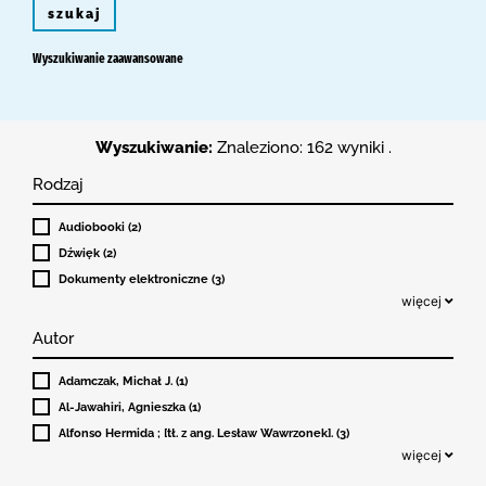
szukaj
Wyszukiwanie zaawansowane
Wyszukiwanie:
Znaleziono: 162 wyniki .
Rodzaj
Audiobooki (2)
Dźwięk (2)
Dokumenty elektroniczne (3)
więcej
Autor
Adamczak, Michał J. (1)
Al-Jawahiri, Agnieszka (1)
Alfonso Hermida ; [tł. z ang. Lesław Wawrzonek]. (3)
więcej