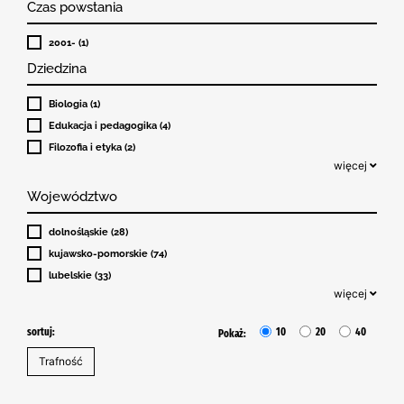
Czas powstania
2001- (1)
Dziedzina
Biologia (1)
Edukacja i pedagogika (4)
Filozofia i etyka (2)
więcej
Województwo
dolnośląskie (28)
kujawsko-pomorskie (74)
lubelskie (33)
więcej
sortuj:
10
20
40
Pokaż: