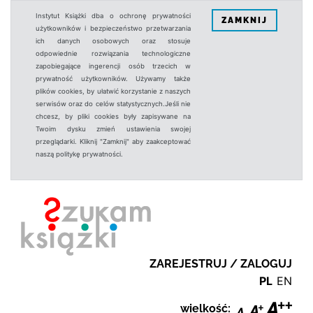
Instytut Książki dba o ochronę prywatności
ZAMKNIJ
użytkowników i bezpieczeństwo przetwarzania
ich danych osobowych oraz stosuje
odpowiednie rozwiązania technologiczne
zapobiegające ingerencji osób trzecich w
prywatność użytkowników. Używamy także
plików cookies, by ułatwić korzystanie z naszych
serwisów oraz do celów statystycznych.Jeśli nie
chcesz, by pliki cookies były zapisywane na
Twoim dysku zmień ustawienia swojej
przeglądarki. Kliknij "Zamknij" aby zaakceptować
naszą politykę prywatności.
ZAREJESTRUJ / ZALOGUJ
PL
EN
wielkość: